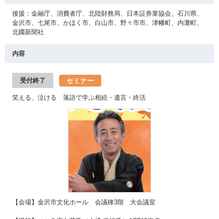
後援：金融庁、消費者庁、北陸財務局、日本証券業協会、石川県、
金沢市、七尾市、かほく市、白山市、野々市市、津幡町、内灘町、
北國新聞社
内容
セミナー
受付終了
笑える、泣ける 落語で学ぶ相続・遺言・終活
【会場】金沢市文化ホール 会議棟3階 大会議室