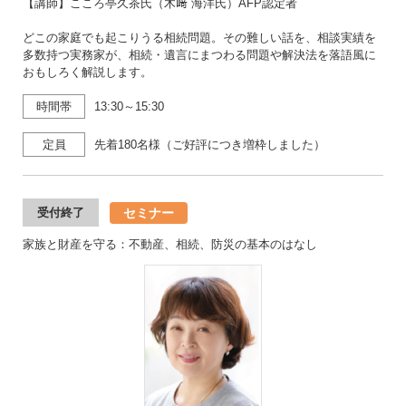
【講師】こころ亭久茶氏（木﨑 海洋氏）AFP認定者
どこの家庭でも起こりうる相続問題。その難しい話を、相談実績を
多数持つ実務家が、相続・遺言にまつわる問題や解決法を落語風に
おもしろく解説します。
時間帯
13:30～15:30
定員
先着180名様（ご好評につき増枠しました）
セミナー
受付終了
家族と財産を守る：不動産、相続、防災の基本のはなし