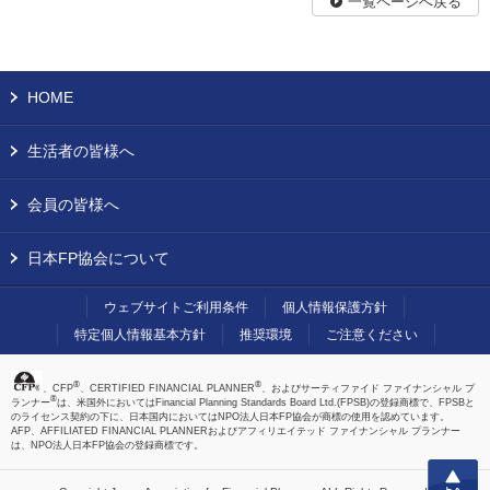
一覧ページへ戻る
HOME
生活者の皆様へ
会員の皆様へ
日本FP協会について
ウェブサイトご利用条件
個人情報保護方針
特定個人情報基本方針
推奨環境
ご注意ください
®
®
、CFP
、CERTIFIED FINANCIAL PLANNER
、およびサーティファイド ファイナンシャル プ
®
ランナー
は、米国外においてはFinancial Planning Standards Board Ltd.(FPSB)の登録商標で、FPSBと
のライセンス契約の下に、日本国内においてはNPO法人日本FP協会が商標の使用を認めています。
AFP、AFFILIATED FINANCIAL PLANNERおよびアフィリエイテッド ファイナンシャル プランナー
は、NPO法人日本FP協会の登録商標です。
上へ