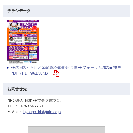
チラシデータ
FPの日®くらしと金融経済講演会/兵庫FPフォーラム2023in神戸
PDF（PDF/961.56KB）
お問合せ先
NPO法人 日本FP協会兵庫支部
TEL： 078-334-7750
E-Mail：
hyougo_bb@jafp.or.jp