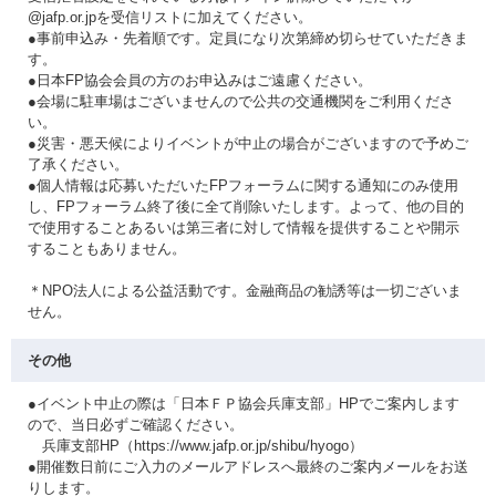
@jafp.or.jpを受信リストに加えてください。
●事前申込み・先着順です。定員になり次第締め切らせていただきま
す。
●日本FP協会会員の方のお申込みはご遠慮ください。
●会場に駐車場はございませんので公共の交通機関をご利用くださ
い。
●災害・悪天候によりイベントが中止の場合がございますので予めご
了承ください。
●個人情報は応募いただいたFPフォーラムに関する通知にのみ使用
し、FPフォーラム終了後に全て削除いたします。よって、他の目的
で使用することあるいは第三者に対して情報を提供することや開示
することもありません。
＊NPO法人による公益活動です。金融商品の勧誘等は一切ございま
せん。
その他
●イベント中止の際は「日本ＦＰ協会兵庫支部」HPでご案内します
ので、当日必ずご確認ください。
兵庫支部HP（https://www.jafp.or.jp/shibu/hyogo）
●開催数日前にご入力のメールアドレスへ最終のご案内メールをお送
りします。