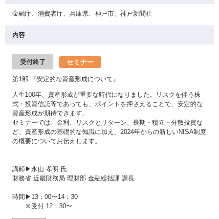
金融庁、消費者庁、兵庫県、神戸市、神戸新聞社
内容
セミナー
受付終了
第1部 『安定的な資産形成について』
人生100年、資産形成が重要な時代になりました。リスクを伴う株
式・投資信託等であっても、ポイントを押さえることで、安定的な
資産形成が期待できます。
セミナーでは、金利、リスクとリターン、長期・積立・分散投資な
ど、資産形成の基礎的な知識に加え、2024年からの新しいNISA制度
の概要についてお伝えします。
講師▶永山 孝明 氏
財務省 近畿財務局 理財部 金融総括課 課長
時間▶13：00〜14：30
※受付 12：30〜