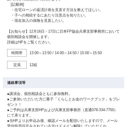
[記載例]
・住宅ローンの返済計画を見直す方法を教えてほしい。
・子への相続するにあたり注意点を知りたい。
・現在加入の保険を見直したい。
【お知らせ】12月16日・17日に日本FP協会兵庫支部事務所において
個別相談会を開催します。
詳細はHPをご覧ください。
時間帯
13:00～13:50
/
14:00～14:50
/
15:00～15:50
定員
12組
連絡事項等
●講演会、個別相談会ともに参加無料。
●ご参加いただいた方に冊子「くらしとお金のワークブック」をプレ
ゼント！
●ご予約は兵庫支部HPおよび兵庫支部事務所（直通078-334-7750）
にて承ります。
●当HPよりお申込み後、確認メールを配信いたしますので、メール
受信拒否設定をされている方はドメイン解除していただくか