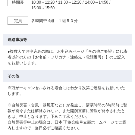
時間帯
10:30～11:20
/
11:30～12:20
/
14:00～14:50
/
15:00～15:50
定員
各時間帯 4組 １組５０分
連絡事項等
●複数人でお申込みの際は、お申込みページ「その他ご要望」に代表
者以外の方の【お名前・フリガナ・連絡先（電話番号）】のご記入
をお願いします。
その他
※万が一キャンセルされる場合にはわかり次第ご連絡をお願いいた
します。
※自然災害（台風・暴風雨など）が発生し、講演時間の3時間前に警
報が発令または解除されない、また開演直前に警報が発令されたと
きは、中止となります。予めご了承ください。
自然災害等中止の場合は、日本FP協会岐阜支部ホームページでご案
内しますので、当日必ずご確認ください。