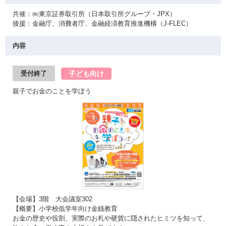
共催：㈱東京証券取引所（日本取引所グループ・JPX）
後援：金融庁、消費者庁、金融経済教育推進機構（J-FLEC）
内容
子ども向け
受付終了
親子でお金のことを学ぼう
【会場】3階 大会議室302
【概要】小学校低学年向け金銭教育
お金の歴史や役割、実際のお札や硬貨に隠されたヒミツを知って、