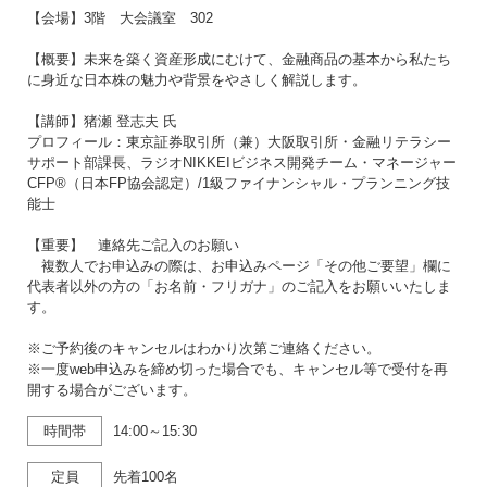
【会場】3階 大会議室 302
【概要】未来を築く資産形成にむけて、金融商品の基本から私たち
に身近な日本株の魅力や背景をやさしく解説します。
【講師】猪瀬 登志夫 氏
プロフィール：東京証券取引所（兼）大阪取引所・金融リテラシー
サポート部課長、ラジオNIKKEIビジネス開発チーム・マネージャー
CFP®（日本FP協会認定）/1級ファイナンシャル・プランニング技
能士
【重要】 連絡先ご記入のお願い
複数人でお申込みの際は、お申込みページ「その他ご要望」欄に
代表者以外の方の「お名前・フリガナ」のご記入をお願いいたしま
す。
※ご予約後のキャンセルはわかり次第ご連絡ください。
※一度web申込みを締め切った場合でも、キャンセル等で受付を再
開する場合がございます。
時間帯
14:00～15:30
定員
先着100名