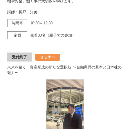
物やお金、働く事の大切さを学びます。
講師：折戸 知美
時間帯
10:30～12:30
定員
先着30名（親子での参加）
セミナー
受付終了
未来を築く！資産形成の新たな選択肢 〜金融商品の基本と日本株の
魅力〜