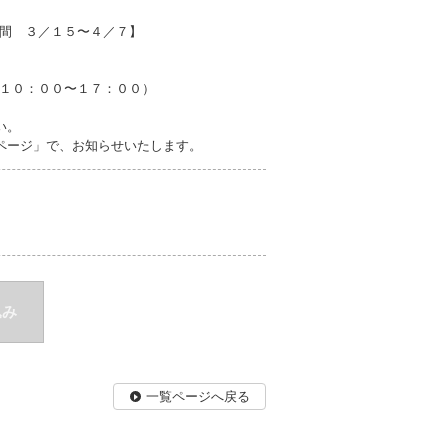
間 ３／１５〜４／７】
１０：００〜１７：００）
い。
ページ」で、お知らせいたします。
込み
一覧ページへ戻る