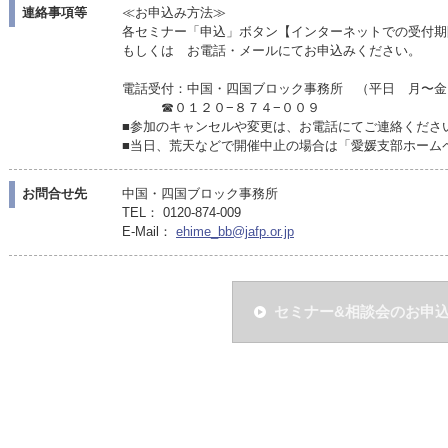
連絡事項等
≪お申込み方法≫
各セミナー「申込」ボタン【インターネットでの受付期
もしくは お電話・メールにてお申込みください。
電話受付：中国・四国ブロック事務所 （平日 月〜金
☎０１２０−８７４−００９
■参加のキャンセルや変更は、お電話にてご連絡くださ
■当日、荒天などで開催中止の場合は「愛媛支部ホーム
お問合せ先
中国・四国ブロック事務所
TEL： 0120-874-009
E-Mail：
ehime_bb@jafp.or.jp
セミナー&相談会のお申