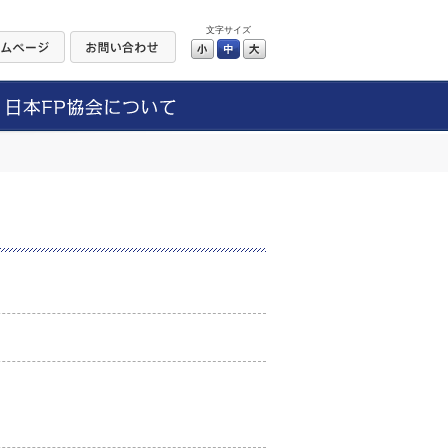
文字サイズ
小
中
大