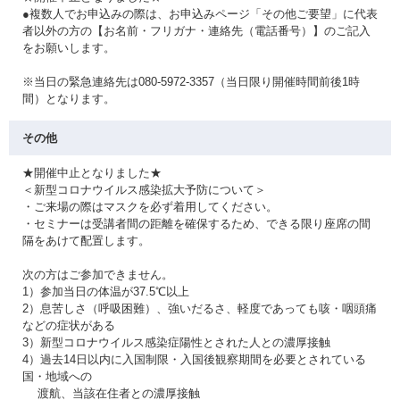
●複数人でお申込みの際は、お申込みページ「その他ご要望」に代表
者以外の方の【お名前・フリガナ・連絡先（電話番号）】のご記入
をお願いします。
※当日の緊急連絡先は080-5972-3357（当日限り開催時間前後1時
間）となります。
その他
★開催中止となりました★
＜新型コロナウイルス感染拡大予防について＞
・ご来場の際はマスクを必ず着用してください。
・セミナーは受講者間の距離を確保するため、できる限り座席の間
隔をあけて配置します。
次の方はご参加できません。
1）参加当日の体温が37.5℃以上
2）息苦しさ（呼吸困難）、強いだるさ、軽度であっても咳・咽頭痛
などの症状がある
3）新型コロナウイルス感染症陽性とされた人との濃厚接触
4）過去14日以内に入国制限・入国後観察期間を必要とされている
国・地域への
渡航、当該在住者との濃厚接触