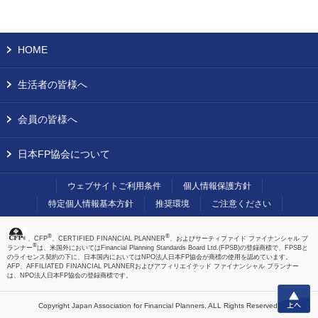
HOME
生活者の皆様へ
会員の皆様へ
日本FP協会について
ウェブサイトご利用条件
個人情報保護方針
特定個人情報基本方針
推奨環境
ご注意ください
®
®
、CFP
、CERTIFIED FINANCIAL PLANNER
、およびサーティファイド ファイナンシャル プ
®
ランナー
は、米国外においてはFinancial Planning Standards Board Ltd.(FPSB)の登録商標で、FPSBと
のライセンス契約の下に、日本国内においてはNPO法人日本FP協会が商標の使用を認めています。
AFP、AFFILIATED FINANCIAL PLANNERおよびアフィリエイテッド ファイナンシャル プランナー
は、NPO法人日本FP協会の登録商標です。
上へ
Copyright Japan Association for Financial Planners,
ALL Rights Reserved.