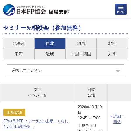
セミナー&相談会（参加無料）
北海道
東北
関東
北陸
東海
近畿
中国・四国
九州
選択してください
支部
日時
イベント名
会場
2026年10月10
山形支部
日
詳細・
12:45～17:00
FPの日®FPフォーラムin山形 くらし
申込
山形テルサ
とおかね講演会