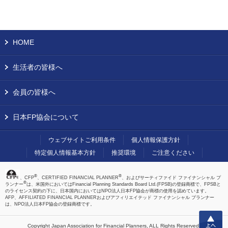
HOME
生活者の皆様へ
会員の皆様へ
日本FP協会について
ウェブサイトご利用条件
個人情報保護方針
特定個人情報基本方針
推奨環境
ご注意ください
®
®
、CFP
、CERTIFIED FINANCIAL PLANNER
、およびサーティファイド ファイナンシャル プ
®
ランナー
は、米国外においてはFinancial Planning Standards Board Ltd.(FPSB)の登録商標で、FPSBと
のライセンス契約の下に、日本国内においてはNPO法人日本FP協会が商標の使用を認めています。
AFP、AFFILIATED FINANCIAL PLANNERおよびアフィリエイテッド ファイナンシャル プランナー
は、NPO法人日本FP協会の登録商標です。
上へ
Copyright Japan Association for Financial Planners,
ALL Rights Reserved.