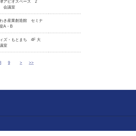
津アピオスペース 2
 会議室
わき産業創造館 セミナ
室A・B
ィズ・もとまち 4F 大
議室
8
9
>
>>