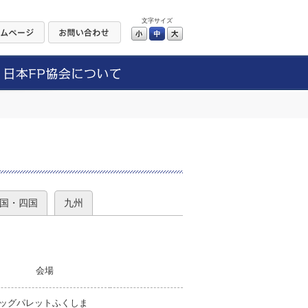
文字サイズ
小
中
大
）
国・四国
九州
会場
ッグパレットふくしま