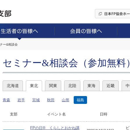
ミナー&相談会
セミナー&相談会（参加無料
北海道
東北
関東
北陸
東海
近畿
中
青森
岩手
宮城
秋田
山形
福島
支部
イベント名
日時
FPの日® くらしとおかね講
ビ