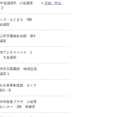
F中会議室B、小会議室
詳細・申込
・2
ィズ・もとまち 4階
会議室
山市労働福祉会館 第4
議室
津アピオスペース 1
 大会議室
河市立図書館 地域交流
議室３
わき産業創造館 セミナ
室A・B
河市産業プラザ 人材育
センター 2階 研修室