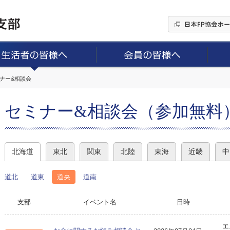
ミナー&相談会
セミナー&相談会（参加無料
北海道
東北
関東
北陸
東海
近畿
中
道北
道東
道央
道南
支部
イベント名
日時
エ