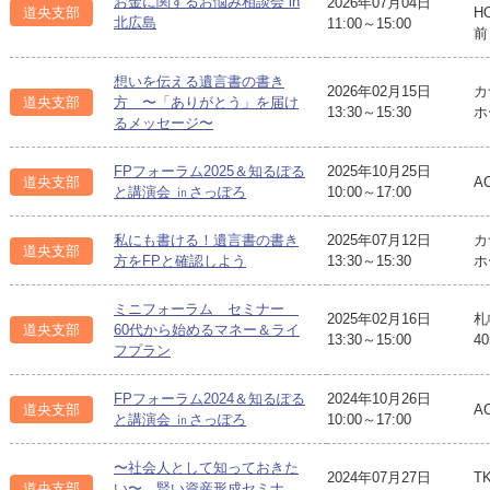
お金に関するお悩み相談会 in
2026年07月04日
道央支部
H
北広島
11:00～15:00
前
想いを伝える遺言書の書き
2026年02月15日
カ
道央支部
方 〜「ありがとう」を届け
13:30～15:30
ホ
るメッセージ〜
FPフォーラム2025＆知るぽる
2025年10月25日
道央支部
A
と講演会 ㏌さっぽろ
10:00～17:00
私にも書ける！遺言書の書き
2025年07月12日
カ
道央支部
方をFPと確認しよう
13:30～15:30
ホ
ミニフォーラム セミナー
2025年02月16日
札
道央支部
60代から始めるマネー＆ライ
13:30～15:00
4
フプラン
FPフォーラム2024＆知るぽる
2024年10月26日
道央支部
A
と講演会 ㏌さっぽろ
10:00～17:00
〜社会人として知っておきた
2024年07月27日
T
道央支部
い〜 賢い資産形成セミナ