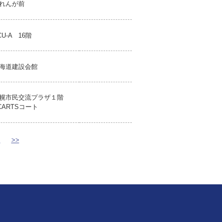
れんが前
CU-A 16階
海道建設会館
幌市民交流プラザ１階
CARTSコート
>
>>