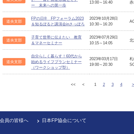
13:00～16:40
赤
ー 未来への第一歩
FPの日® FPフォーラム2023
2023年10月28日
道央支部
A
＆知るぽると講演会inさっぽろ
10:30～16:20
子育て世帯に伝えたい 教育
2023年07月29日
道央支部
北
＆マネーセミナー
10:15～14:05
自分らしく暮らす！60代から
2023年03月17日
札
道央支部
始めるライフプランセミナー
19:00～20:30
S
（ワークショップ型）
<<
<
1
2
3
4
会員の皆様へ
日本FP協会について