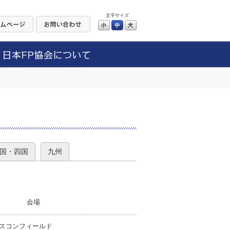
文字サイズ
小
中
大
）
国・四国
九州
会場
スコンフィールド