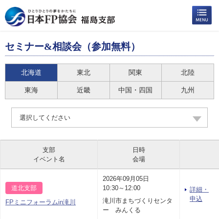
セミナー&相談会（参加無料）
北海道
東北
関東
北陸
東海
近畿
中国・四国
九州
選択してください
支部
日時
イベント名
会場
2026年09月05日
道北支部
10:30～12:00
詳細・
申込
滝川市まちづくりセンタ
FPミニフォーラムin滝川
ー みんくる