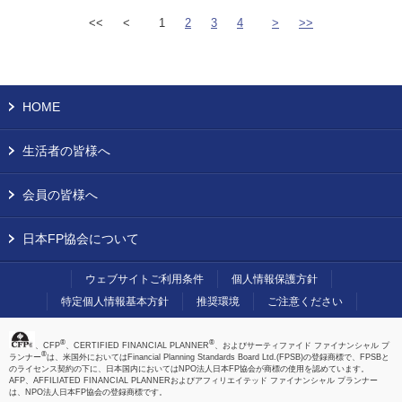
<<
<
1
2
3
4
>
>>
HOME
生活者の皆様へ
会員の皆様へ
日本FP協会について
ウェブサイトご利用条件
個人情報保護方針
特定個人情報基本方針
推奨環境
ご注意ください
®
®
、CFP
、CERTIFIED FINANCIAL PLANNER
、およびサーティファイド ファイナンシャル プ
®
ランナー
は、米国外においてはFinancial Planning Standards Board Ltd.(FPSB)の登録商標で、FPSBと
のライセンス契約の下に、日本国内においてはNPO法人日本FP協会が商標の使用を認めています。
AFP、AFFILIATED FINANCIAL PLANNERおよびアフィリエイテッド ファイナンシャル プランナー
は、NPO法人日本FP協会の登録商標です。