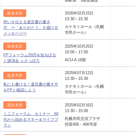
島駅前 5階会議室
道央支部
2026年02月15日
13:30～15:30
想いを伝える遺言書の書き
カナモトホール（札幌
方 〜「ありがとう」を届ける
市民ホール）
メッセージ〜
道央支部
2025年10月25日
10:00～17:00
FPフォーラム2025＆知るぽる
ACU-A 16階
と講演会 ㏌さっぽろ
2025年07月12日
道央支部
13:30～15:30
私にも書ける！遺言書の書き方
カナモトホール（札幌
をFPと確認しよう
市民ホール）
道央支部
2025年02月16日
13:30～15:00
ミニフォーラム セミナー 60
札幌市民交流プラザ
代から始めるマネー＆ライフプ
控室405・406号室
ラン