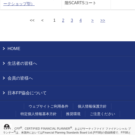
階SCARTSコート
ークショップ型）
<<
<
1
2
3
4
>
>>
HOME
生活者の皆様へ
会員の皆様へ
日本FP協会について
ウェブサイトご利用条件
個人情報保護方針
特定個人情報基本方針
推奨環境
ご注意ください
®
®
、CFP
、CERTIFIED FINANCIAL PLANNER
、およびサーティファイド ファイナンシャル プ
®
ランナー
は、米国外においてはFinancial Planning Standards Board Ltd.(FPSB)の登録商標で、FPSBと