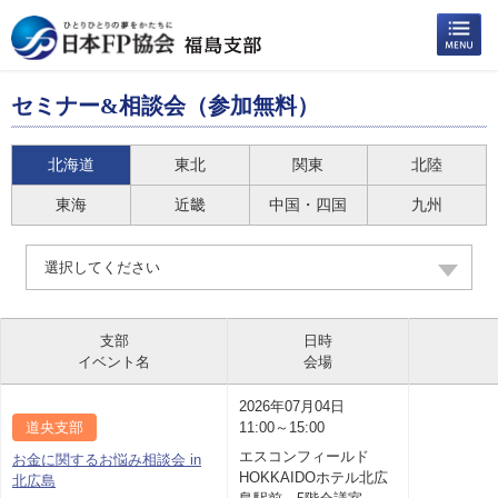
セミナー&相談会（参加無料）
北海道
東北
関東
北陸
東海
近畿
中国・四国
九州
選択してください
支部
日時
イベント名
会場
2026年07月04日
道央支部
11:00～15:00
エスコンフィールド
お金に関するお悩み相談会 in
HOKKAIDOホテル北広
北広島