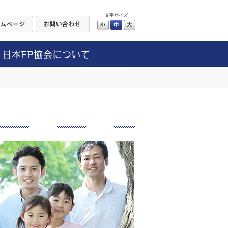
文字サイズ
小
中
大