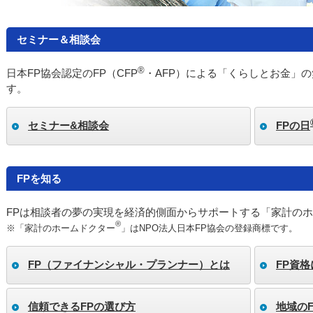
セミナー＆相談会
®
日本FP協会認定のFP（CFP
・AFP）による「くらしとお金」
す。
セミナー&相談会
FPの日
FPを知る
FPは相談者の夢の実現を経済的側面からサポートする「家計の
®
※「家計のホームドクター
」はNPO法人日本FP協会の登録商標です。
FP（ファイナンシャル・プランナー）とは
FP資
信頼できるFPの選び方
地域の