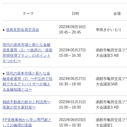
テーマ
日時
会場
2023年09月16日
●
道南支部会員交流会
串焼きかいもり
18:45～20:45
現代の資本市場と新たな金融
資産運用（1）〜政府の「資産
2023年05月27日
函館市亀田交流
所得倍増プラン」のポイント
15:00～16:30
大会議室3 AB
をつかむ〜
●
現代の資本市場と新たな金
融資産運用（2）〜中立的で信
2023年05月27日
函館市亀田交流
頼できるアドバイザーが備え
16:30～18:00
大会議室3AB
る金融知識とは〜
相続不動産の処分と利活用〜
2023年01月21日
函館市亀田交流
実家の空き家対策〜
15:00～18:00
大会議室3 AB
FP実務事例から学ぶ専門家と
2022年09月03日
函館市亀田交流
しての倫理の実践
15:00～16:30
大会議室1