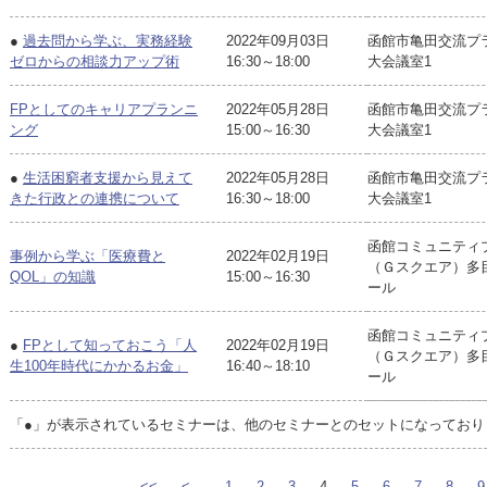
●
過去問から学ぶ、実務経験
2022年09月03日
函館市亀田交流
ゼロからの相談力アップ術
16:30～18:00
大会議室1
FPとしてのキャリアプランニ
2022年05月28日
函館市亀田交流
ング
15:00～16:30
大会議室1
●
生活困窮者支援から見えて
2022年05月28日
函館市亀田交流
きた行政との連携について
16:30～18:00
大会議室1
函館コミュニティ
事例から学ぶ「医療費と
2022年02月19日
（Ｇスクエア）多
QOL」の知識
15:00～16:30
ール
函館コミュニティ
●
FPとして知っておこう「人
2022年02月19日
（Ｇスクエア）多
生100年時代にかかるお金」
16:40～18:10
ール
「●」が表示されているセミナーは、他のセミナーとのセットになっており
<<
<
1
2
3
4
5
6
7
8
9