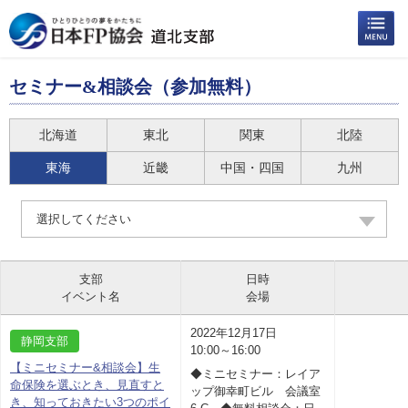
セミナー&相談会（参加無料）
北海道
東北
関東
北陸
東海
近畿
中国・四国
九州
選択してください
支部
日時
イベント名
会場
2022年12月17日
静岡支部
10:00～16:00
【ミニセミナー&相談会】生
◆ミニセミナー：レイア
命保険を選ぶとき、見直すと
ップ御幸町ビル 会議室
き、知っておきたい3つのポイ