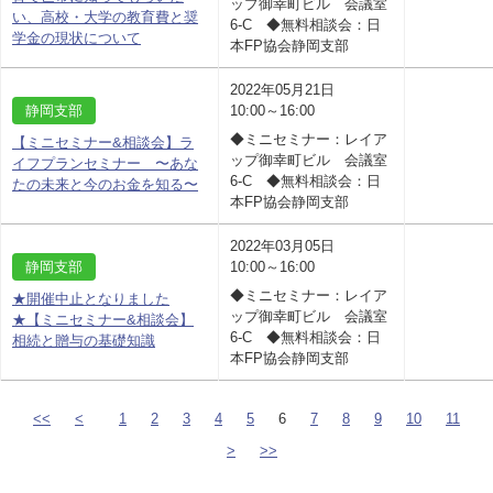
ップ御幸町ビル 会議室
い、高校・大学の教育費と奨
6-C ◆無料相談会：日
学金の現状について
本FP協会静岡支部
2022年05月21日
静岡支部
10:00～16:00
◆ミニセミナー：レイア
【ミニセミナー&相談会】ラ
ップ御幸町ビル 会議室
イフプランセミナー 〜あな
6-C ◆無料相談会：日
たの未来と今のお金を知る〜
本FP協会静岡支部
2022年03月05日
静岡支部
10:00～16:00
◆ミニセミナー：レイア
★開催中止となりました
ップ御幸町ビル 会議室
★【ミニセミナー&相談会】
6-C ◆無料相談会：日
相続と贈与の基礎知識
本FP協会静岡支部
<<
<
1
2
3
4
5
6
7
8
9
10
11
>
>>