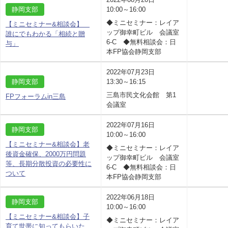
静岡支部
10:00～16:00
◆ミニセミナー：レイア
【ミニセミナー&相談会】
ップ御幸町ビル 会議室
誰にでもわかる「相続と贈
6-C ◆無料相談会：日
与」
本FP協会静岡支部
2022年07月23日
静岡支部
13:30～16:15
三島市民文化会館 第1
FPフォーラムin三島
会議室
2022年07月16日
静岡支部
10:00～16:00
【ミニセミナー&相談会】老
◆ミニセミナー：レイア
後資金確保、2000万円問題
ップ御幸町ビル 会議室
等、長期分散投資の必要性に
6-C ◆無料相談会：日
ついて
本FP協会静岡支部
2022年06月18日
静岡支部
10:00～16:00
【ミニセミナー&相談会】子
◆ミニセミナー：レイア
育て世帯に知ってもらいた