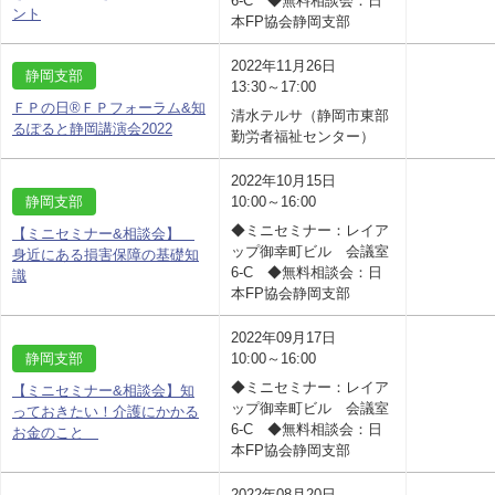
6-C ◆無料相談会：日
ント
本FP協会静岡支部
2022年11月26日
静岡支部
13:30～17:00
ＦＰの日®ＦＰフォーラム&知
清水テルサ（静岡市東部
るぽると静岡講演会2022
勤労者福祉センター）
2022年10月15日
静岡支部
10:00～16:00
◆ミニセミナー：レイア
【ミニセミナー&相談会】
ップ御幸町ビル 会議室
身近にある損害保障の基礎知
6-C ◆無料相談会：日
識
本FP協会静岡支部
2022年09月17日
静岡支部
10:00～16:00
◆ミニセミナー：レイア
【ミニセミナー&相談会】知
ップ御幸町ビル 会議室
っておきたい！介護にかかる
6-C ◆無料相談会：日
お金のこと
本FP協会静岡支部
2022年08月20日