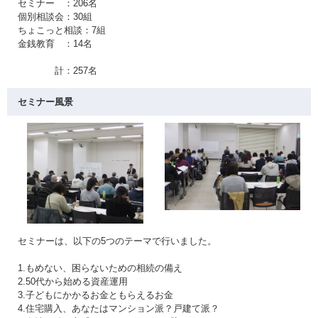
セミナー ：206名
個別相談会：30組
ちょこっと相談：7組
金銭教育 ：14名
計：257名
セミナー風景
セミナーは、以下の5つのテーマで行いました。
1.もめない、困らないための相続の備え
2.50代から始める資産運用
3.子どもにかかるお金ともらえるお金
4.住宅購入、あなたはマンション派？戸建て派？