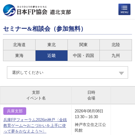
セミナー&相談会（参加無料）
北海道
東北
関東
北陸
東海
近畿
中国・四国
九州
選択してください
支部
日時
イベント名
会場
兵庫支部
2026年08月08日
13:30～16:30
兵庫FPフォーラム2026in神戸〈金銭
神戸市立住之江公
教育ゲーム〜おこづかいを上手に使
民館
って夢をかなえよう〜〉