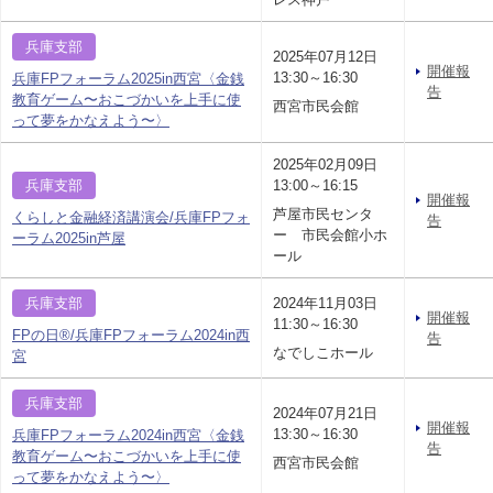
兵庫支部
2025年07月12日
開催報
13:30～16:30
兵庫FPフォーラム2025in西宮〈金銭
告
教育ゲーム〜おこづかいを上手に使
西宮市民会館
って夢をかなえよう〜〉
2025年02月09日
兵庫支部
13:00～16:15
開催報
芦屋市民センタ
くらしと金融経済講演会/兵庫FPフォ
告
ー 市民会館小ホ
ーラム2025in芦屋
ール
兵庫支部
2024年11月03日
開催報
11:30～16:30
FPの日®/兵庫FPフォーラム2024in西
告
なでしこホール
宮
兵庫支部
2024年07月21日
開催報
13:30～16:30
兵庫FPフォーラム2024in西宮〈金銭
告
教育ゲーム〜おこづかいを上手に使
西宮市民会館
って夢をかなえよう〜〉