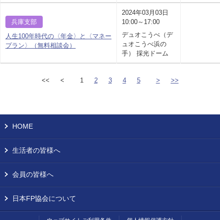
2024年03月03日
兵庫支部
10:00～17:00
デュオこうべ（デ
人生100年時代の〈年金〉と〈マネー
ュオこうべ浜の
プラン〉（無料相談会）
手） 採光ドーム
<<
<
1
2
3
4
5
>
>>
HOME
生活者の皆様へ
会員の皆様へ
日本FP協会について