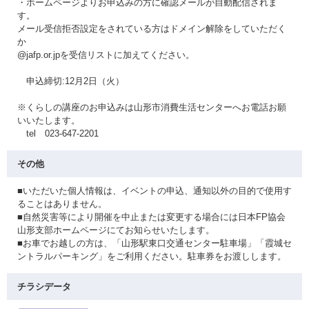
・ホームページよりお申込みの方に確認メールが自動配信されま
す。
メール受信拒否設定をされている方はドメイン解除をしていただく
か
@jafp.or.jpを受信リストに加えてください。
申込締切:12月2日（火）
※くらしの講座のお申込みは山形市消費生活センターへお電話お願
いいたします。
tel 023-647-2201
その他
■いただいた個人情報は、イベントの申込、通知以外の目的で使用す
ることはありません。
■自然災害等により開催を中止または変更する場合には日本FP協会
山形支部ホームページにてお知らせいたします。
■お車でお越しの方は、「山形駅東口交通センター駐車場」「霞城セ
ントラルパーキング」をご利用ください。駐車券をお渡しします。
チラシデータ