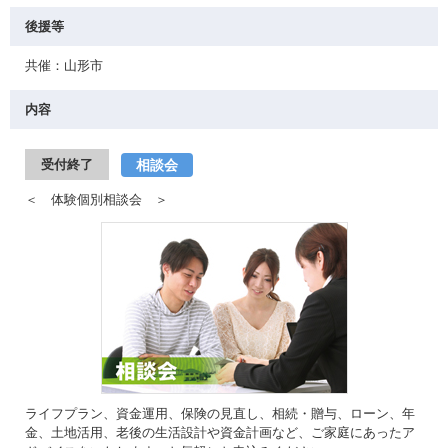
後援等
共催：山形市
内容
相談会
受付終了
＜ 体験個別相談会 ＞
ライフプラン、資金運用、保険の見直し、相続・贈与、ローン、年
金、土地活用、老後の生活設計や資金計画など、ご家庭にあったア