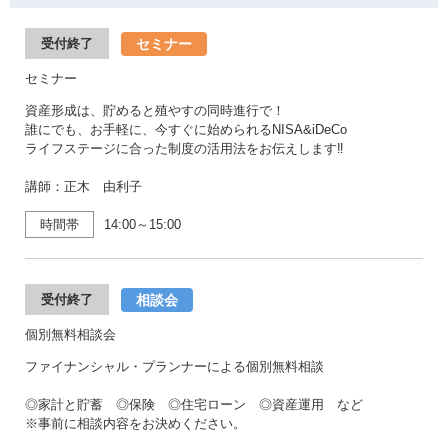
セミナー
受付終了
セミナー
資産形成は、貯めると殖やすの同時進行で！
誰にでも、お手軽に、今すぐに始められるNISA&iDeCo
ライフステージに合った制度の活用法をお伝えします‼
講師：正木 由利子
時間帯
14:00～15:00
相談会
受付終了
個別無料相談会
ファイナンシャル・プランナーによる個別無料相談
◎家計と貯蓄 ◎保険 ◎住宅ローン ◎資産運用 など
※事前に相談内容をお決めください。