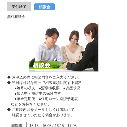
相談会
受付終了
無料相談会
◆ お申込の際に相談内容をご入力ください。
◆ 当日は可能な範囲で相談事項に関する資料
●毎月の収支 ●源泉徴収票 ●資産状況
●加入中・検討中の保険内容
●年金定期便 ●住宅ローン返済予定表
などをお持ちください。
◆ ご相談内容をメールもしくは電話にて
確認させていただく場合があります。
時間帯
15:15～16:05
/
16:15～17:05