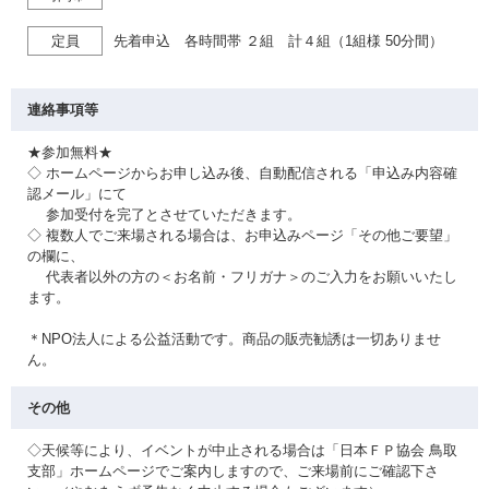
定員
先着申込 各時間帯 ２組 計４組（1組様 50分間）
連絡事項等
★参加無料★
◇ ホームページからお申し込み後、自動配信される「申込み内容確
認メール」にて
参加受付を完了とさせていただきます。
◇ 複数人でご来場される場合は、お申込みページ「その他ご要望」
の欄に、
代表者以外の方の＜お名前・フリガナ＞のご入力をお願いいたし
ます。
＊NPO法人による公益活動です。商品の販売勧誘は一切ありませ
ん。
その他
◇天候等により、イベントが中止される場合は「日本ＦＰ協会 鳥取
支部」ホームページでご案内しますので、ご来場前にご確認下さ