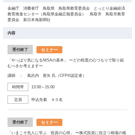
金融庁 消費者庁 鳥取県 鳥取県教育委員会 とっとり金融経済
教育推進センター（鳥取県金融広報委員会） 鳥取市 鳥取市教育
委員会 新日本海新聞社
内容
セミナー
受付終了
「やっぱり気になるNISAの基本」 〜どの程度の心づもりで取り組
むべきか考えます〜
講師 ： 風呂内 亜矢 氏（CFP®認定者）
時間帯
13:00～15:00
定員
申込先着 ４０名
セミナー
受付終了
「いまこそ先人に学ぶ 投資の心得」 〜株式投資に役立つ相場の格