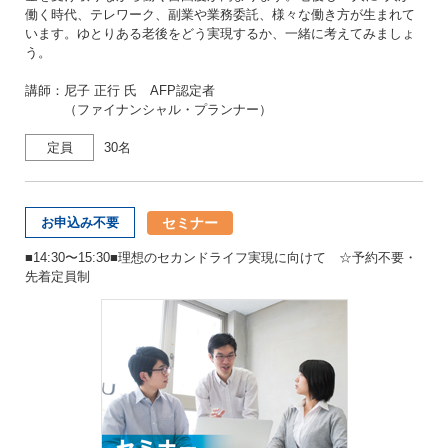
働く時代、テレワーク、副業や業務委託、様々な働き方が生まれて
います。ゆとりある老後をどう実現するか、一緒に考えてみましょ
う。
講師：尼子 正行 氏 AFP認定者
（ファイナンシャル・プランナー）
定員
30名
セミナー
お申込み不要
■14:30〜15:30■理想のセカンドライフ実現に向けて ☆予約不要・
先着定員制