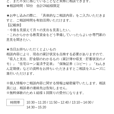
と、また不安に感じていることなど実際に相談できます。
★相談時間：50分 合計24組様限定
★お申し込みの際に、『具体的なご相談内容』をご入力いただきま
すと、ご相談時間を有効活用いただけます。
【記載例】
・今後を見据えて月々の支出を見直したい。
・これからかかる教育資金をどう準備していったらよいか専門家の
意見を聞きたい。
★当日お持ちいただくとよいもの
相談内容により、現在の家計状況を点検する必要がありますので、
『収入と支出、貯金額のわかるもの（家計簿や収支・貯蓄状況のメ
モ）』『住宅ローン返済予定表』『保険証券（コピー）』『ねんき
ん定期便』などの資料をお持ちいただきますとご相談をスムーズに
進行いただけます。
※個人情報やご相談内容に関する情報は秘密厳守いたします。相談
員には、相談者の連絡先は告知しません。
※無料体験のため１組様１回限りの受付になります。
時間帯
10:30～11:20
/
11:50～12:40
/
13:10～14:00
/
14:30～15:20