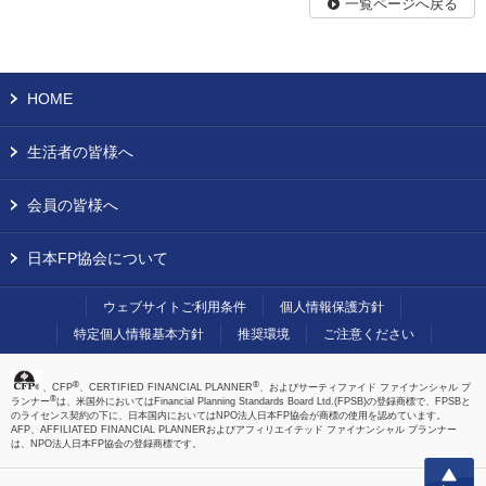
一覧ページへ戻る
HOME
生活者の皆様へ
会員の皆様へ
日本FP協会について
ウェブサイトご利用条件
個人情報保護方針
特定個人情報基本方針
推奨環境
ご注意ください
®
®
、CFP
、CERTIFIED FINANCIAL PLANNER
、およびサーティファイド ファイナンシャル プ
®
ランナー
は、米国外においてはFinancial Planning Standards Board Ltd.(FPSB)の登録商標で、FPSBと
のライセンス契約の下に、日本国内においてはNPO法人日本FP協会が商標の使用を認めています。
AFP、AFFILIATED FINANCIAL PLANNERおよびアフィリエイテッド ファイナンシャル プランナー
は、NPO法人日本FP協会の登録商標です。
上へ