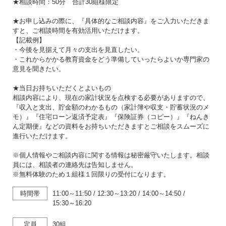
★相談時間：50分 合計30組様限定
★お申し込みの際に、『具体的なご相談内容』をご入力いただきま
すと、ご相談時間を有効活用いただけます。
【記載例】
・今後を見据えて月々の支出を見直したい。
・これからかかる教育資金をどう準備していったらよいか専門家の
意見を聞きたい。
★当日お持ちいただくとよいもの
相談内容により、現在の家計状況を点検する必要がありますので、
『収入と支出、貯金額のわかるもの（家計簿や収支・貯蓄状況のメ
モ）』『住宅ローン返済予定表』『保険証券（コピー）』『ねんき
ん定期便』などの資料をお持ちいただきますとご相談をスムーズに
進行いただけます。
※個人情報やご相談内容に関する情報は秘密厳守いたします。相談
員には、相談者の連絡先は告知しません。
※無料体験のため１組様１回限りの受付になります。
時間帯
11:00～11:50
/
12:30～13:20
/
14:00～14:50
/
15:30～16:20
定員
30組