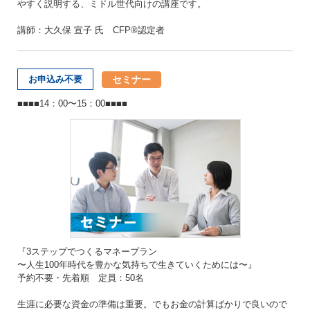
やすく説明する、ミドル世代向けの講座です。
講師：大久保 宣子 氏 CFP®認定者
セミナー
お申込み不要
■■■■14：00〜15：00■■■■
『3ステップでつくるマネープラン
〜人生100年時代を豊かな気持ちで生きていくためには〜』
予約不要・先着順 定員：50名
生涯に必要な資金の準備は重要。でもお金の計算ばかりで良いので