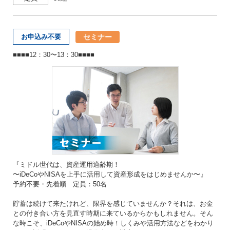
セミナー
お申込み不要
■■■■12：30〜13：30■■■■
『ミドル世代は、資産運用適齢期！
〜iDeCoやNISAを上手に活用して資産形成をはじめませんか〜』
予約不要・先着順 定員：50名
貯蓄は続けて来たけれど、限界を感じていませんか？それは、お金
との付き合い方を見直す時期に来ているからかもしれません。そん
な時こそ、iDeCoやNISAの始め時！しくみや活用方法などをわかり