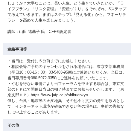
しょうか？大事なことは、長い人生、どう生きていきたいか。「ラ
イフプラン」「リスク管理」「資産づくり」をそれぞれ、3ステップ
で考えていきます。まずはステップ1『見える化』から。マネーリテ
ラシーを高めて人生を楽しみましょう。
講師：山田 祐基子 氏 CFP®認定者
連絡事項等
・当日は、受付に５分前までにお越しください。
・相談会等ご予約のキャンセルをされる場合には、東京支部事務局
（平日10：00-16：00）03-5403-9590にご連絡いただくか、当日は、
当日専用番号080-5972-3350にご連絡をお願いいたします。
・やむを得ない事情により当フォーラムを中止する場合は、東京支
部のＨＰにて開催日当日の朝７時までにお知らせいたします。（東
京支部ＨＰ）https://www.jafp.or.jp/shibu/tokyo
但し、台風・地震等の天変地異、その他不可抗力の発生を原因とし
て、インターネット環境が確保できない等の場合は、事前の告知な
しに中止することがあります。
その他