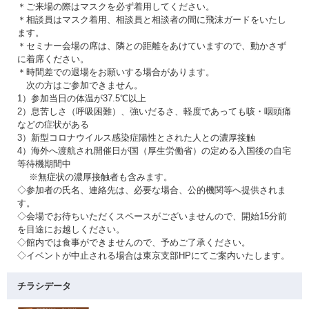
＊ご来場の際はマスクを必ず着用してください。
＊相談員はマスク着用、相談員と相談者の間に飛沫ガードをいたし
ます。
＊セミナー会場の席は、隣との距離をあけていますので、動かさず
に着席ください。
＊時間差での退場をお願いする場合があります。
次の方はご参加できません。
1）参加当日の体温が37.5℃以上
2）息苦しさ（呼吸困難）、強いだるさ、軽度であっても咳・咽頭痛
などの症状がある
3）新型コロナウイルス感染症陽性とされた人との濃厚接触
4）海外へ渡航され開催日が国（厚生労働省）の定める入国後の自宅
等待機期間中
※無症状の濃厚接触者も含みます。
◇参加者の氏名、連絡先は、必要な場合、公的機関等へ提供されま
す。
◇会場でお待ちいただくスペースがございませんので、開始15分前
を目途にお越しください。
◇館内では食事ができませんので、予めご了承ください。
◇イベントが中止される場合は東京支部HPにてご案内いたします。
チラシデータ