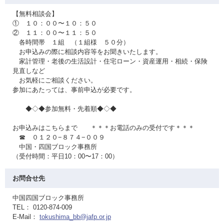
【無料相談会】
① １０：００〜１０：５０
② １１：００〜１１：５０
各時間帯 １組 （１組様 ５０分）
お申込みの際に相談内容等をお聞きいたします。
家計管理・老後の生活設計・住宅ローン・資産運用・相続・保険
見直しなど
お気軽にご相談ください。
参加にあたっては、事前申込が必要です。
◆◇◆参加無料・先着順◆◇◆
お申込みはこちらまで ＊＊＊お電話のみの受付です＊＊＊
☎ ０１２０−８７４−００９
中国・四国ブロック事務所
（受付時間：平日10：00〜17：00）
お問合せ先
中国四国ブロック事務所
TEL： 0120-874-009
E-Mail：
tokushima_bb@jafp.or.jp