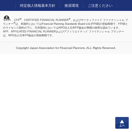
特定個人情報基本方針
推奨環境
ご注意ください
®
®
、CFP
、CERTIFIED FINANCIAL PLANNER
、およびサーティファイド ファイナンシャル プ
®
ランナー
は、米国外においてはFinancial Planning Standards Board Ltd.(FPSB)の登録商標で、FPSBと
のライセンス契約の下に、日本国内においてはNPO法人日本FP協会が商標の使用を認めています。
AFP、AFFILIATED FINANCIAL PLANNERおよびアフィリエイテッド ファイナンシャル プランナー
は、NPO法人日本FP協会の登録商標です。
Copyright Japan Association for Financial Planners,
ALL Rights Reserved.
上へ