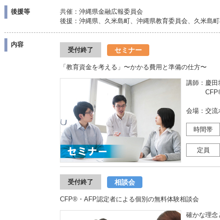
後援等
共催：沖縄県金融広報委員会
後援：沖縄県、久米島町、沖縄県教育委員会、久米島町
内容
セミナー
受付終了
「教育資金を考える」〜かかる費用と準備の仕方〜
講師：慶田城
CFP®認定
会場：交流
時間帯
定員
相談会
受付終了
CFP®・AFP認定者による個別の無料体験相談会
確かな理念