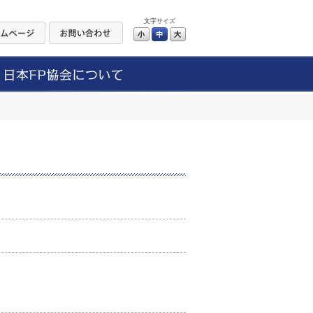
文字サイズ
小
中
大