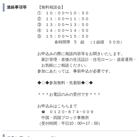
連絡事項等
【無料相談会】
① １０：００〜１０：５０
② １１：００〜１１：５０
③ １３：００〜１３：５０
④ １４：００〜１４：５０
⑤ １５：００〜１５：５０
各時間帯 5 組 （１組様 ５０分）
お申込みの際に相談内容等をお聞きいたします。
家計管理・老後の生活設計・住宅ローン・資産運用
お気軽にご相談ください。
参加にあたっては、事前申込が必要です。
◆◇◆参加無料・先着順◆◇◆
＊＊＊お電話のみの受付です＊＊＊
お申込みはこちらまで
☎ ０１２０−８７４−００９
中国・四国ブロック事務所
（受付時間：平日10：00〜17：00）