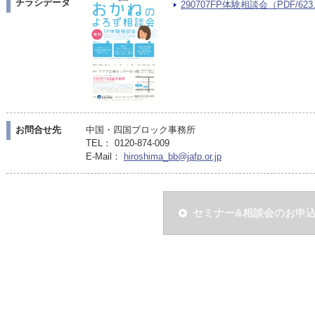
チラシデータ
290707FP体験相談会（PDF/623
お問合せ先
中国・四国ブロック事務所
TEL： 0120-874-009
E-Mail：
hiroshima_bb@jafp.or.jp
セミナー&相談会のお申