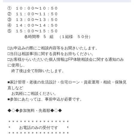
① １０：００〜１０：５０
② １１：００〜１１：５０
③ １３：００〜１３：５０
④ １４：００〜１４：５０
⑤ １５：００〜１５：５０
各時間帯 5 組 （１組様 ５０分）
□お申込みの際にご相談内容等をお聞きいたします。
□当日は相談事項に関する資料をお持ちください。
□お客様からいただいた個人情報はFP体験相談会に関する通知のみ
に使用し、
終了後は全て削除いたします。
■家計管理・老後の生活設計・住宅ローン・資産運用・相続・保険見
直しなど
お気軽にご相談ください。
■参加にあたっては、事前申込が必要です。
◆◇◆参加無料・先着順◆◇◆
＊＊＊＊＊＊＊＊＊＊＊＊＊＊＊＊
＊ お電話のみの受付です ＊
＊＊＊＊＊＊＊＊＊＊＊＊＊＊＊＊