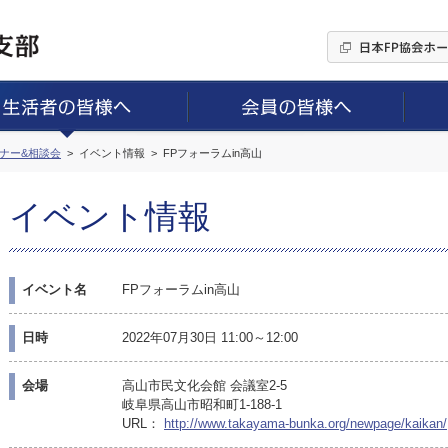
ミナー&相談会
イベント情報
FPフォーラムin高山
イベント情報
イベント名
FPフォーラムin高山
日時
2022年07月30日 11:00～12:00
会場
高山市民文化会館 会議室2-5
岐阜県高山市昭和町1-188-1
URL：
http://www.takayama-bunka.org/newpage/kaikan/