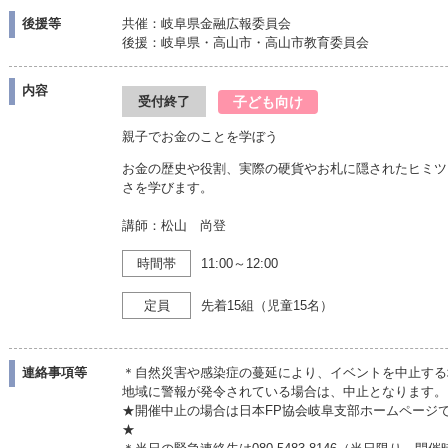
後援等
共催：岐阜県金融広報委員会
後援：岐阜県・高山市・高山市教育委員会
内容
子ども向け
受付終了
親子でお金のことを学ぼう
お金の歴史や役割、実際の硬貨やお札に隠されたヒミツ
さを学びます。
講師：松山 尚登
時間帯
11:00～12:00
定員
先着15組（児童15名）
連絡事項等
＊自然災害や感染症の蔓延により、イベントを中止する
地域に警報が発令されている場合は、中止となります。
★開催中止の場合は日本FP協会岐阜支部ホームページ
★