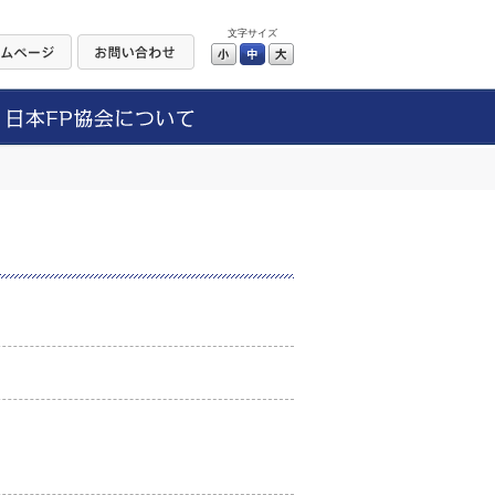
文字サイズ
小
中
大