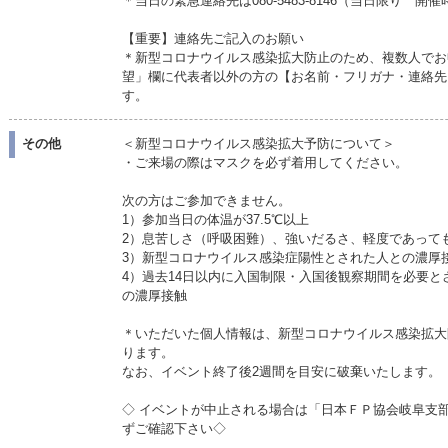
＊当日の緊急連絡先は080-5483-8146（当日限り 開
【重要】連絡先ご記入のお願い
＊新型コロナウイルス感染拡大防止のため、複数人でお
望」欄に代表者以外の方の【お名前・フリガナ・連絡先
す。
その他
＜新型コロナウイルス感染拡大予防について＞
・ご来場の際はマスクを必ず着用してください。
次の方はご参加できません。
1）参加当日の体温が37.5℃以上
2）息苦しさ（呼吸困難）、強いだるさ、軽度であって
3）新型コロナウイルス感染症陽性とされた人との濃厚
4）過去14日以内に入国制限・入国後観察期間を必要
の濃厚接触
＊いただいた個人情報は、新型コロナウイルス感染拡大
ります。
なお、イベント終了後2週間を目安に破棄いたします。
◇ イベントが中止される場合は「日本ＦＰ協会岐阜支
ずご確認下さい◇