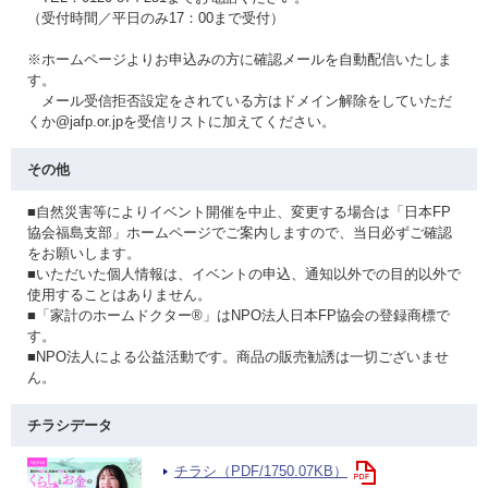
（受付時間／平日のみ17：00まで受付）
※ホームページよりお申込みの方に確認メールを自動配信いたしま
す。
メール受信拒否設定をされている方はドメイン解除をしていただ
くか@jafp.or.jpを受信リストに加えてください。
その他
■自然災害等によりイベント開催を中止、変更する場合は「日本FP
協会福島支部」ホームページでご案内しますので、当日必ずご確認
をお願いします。
■いただいた個人情報は、イベントの申込、通知以外での目的以外で
使用することはありません。
■「家計のホームドクター®」はNPO法人日本FP協会の登録商標で
す。
■NPO法人による公益活動です。商品の販売勧誘は一切ございませ
ん。
チラシデータ
チラシ（PDF/1750.07KB）