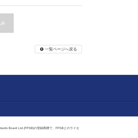
込み
一覧ページへ戻る
ndards Board Ltd.(FPSB)の登録商標で、FPSBとのライセ