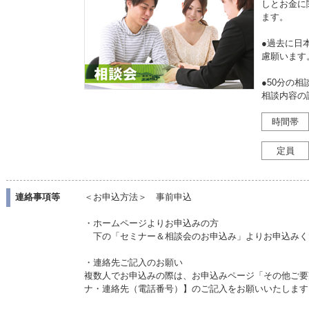
しとお金に
ます。
●過去に日
慮願います
●50分の
相談内容の
時間帯
定員
連絡事項等
＜お申込方法＞ 事前申込
・ホームページよりお申込みの方
下の「セミナー＆相談会のお申込み」よりお申込みく
・連絡先ご記入のお願い
複数人でお申込みの際は、お申込みページ「その他ご要
ナ・連絡先（電話番号）】のご記入をお願いいたします