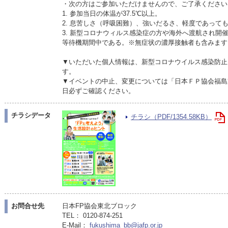
・次の方はご参加いただけませんので、ご了承ください
1. 参加当日の体温が37.5℃以上。
2. 息苦しさ（呼吸困難）、強いだるさ、軽度であって
3. 新型コロナウィルス感染症の方や海外へ渡航され開
等待機期間中である。※無症状の濃厚接触者も含みます
▼いただいた個人情報は、新型コロナウイルス感染防止
す。
▼イベントの中止、変更については「日本ＦＰ協会福島
日必ずご確認ください。
チラシデータ
チラシ（PDF/1354.58KB）
お問合せ先
日本FP協会東北ブロック
TEL： 0120-874-251
E-Mail：
fukushima_bb@jafp.or.jp