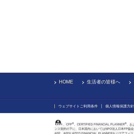
HOME
生活者の皆様へ
ウェブサイトご利用条件
個人情報保護方針
®
®
、CFP
、CERTIFIED FINANCIAL PLANNER
、お
ンス契約の下に、日本国内においてはNPO法人日本FP協
AFP、AFFILIATED FINANCIAL PLANNER