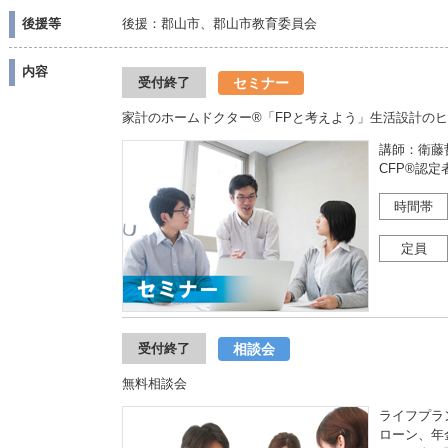
後援等
後援：郡山市、郡山市教育委員会
内容
セミナー
受付終了
家計のホームドクター®「FPと考えよう」生活設計の
講師：衛藤
CFP®認
時間帯
定員
相談会
受付終了
無料相談会
ライフプラ
ローン、年