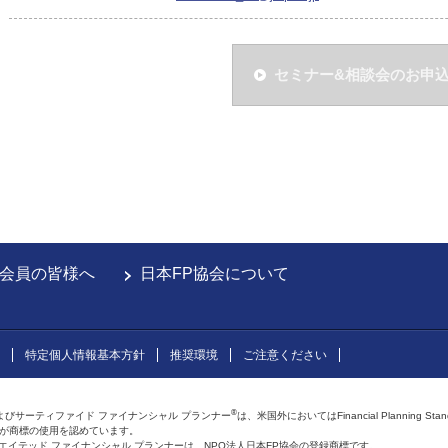
セミナー&相談会のお申
会員の皆様へ
日本FP協会について
特定個人情報基本方針
推奨環境
ご注意ください
®
よびサーティファイド ファイナンシャル プランナー
は、米国外においてはFinancial Planning Sta
会が商標の使用を認めています。
およびアフィリエイテッド ファイナンシャル プランナーは、NPO法人日本FP協会の登録商標です。