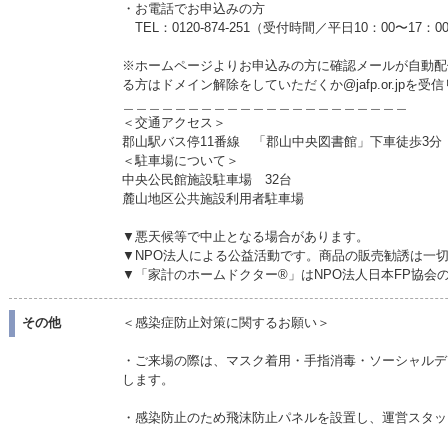
・お電話でお申込みの方
TEL：0120-874-251（受付時間／平日10：00〜17：0
※ホームページよりお申込みの方に確認メールが自動配
る方はドメイン解除をしていただくか@jafp.or.jpを
＿＿＿＿＿＿＿＿＿＿＿＿＿＿＿＿＿＿＿＿＿＿
＜交通アクセス＞
郡山駅バス停11番線 「郡山中央図書館」下車徒歩3分
＜駐車場について＞
中央公民館施設駐車場 32台
麓山地区公共施設利用者駐車場
▼悪天候等で中止となる場合があります。
▼NPO法人による公益活動です。商品の販売勧誘は一
▼「家計のホームドクター®」はNPO法人日本FP協会
その他
＜感染症防止対策に関するお願い＞
・ご来場の際は、マスク着用・手指消毒・ソーシャルデ
します。
・感染防止のため飛沫防止パネルを設置し、運営スタッ