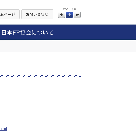
文字サイズ
小
中
大
html