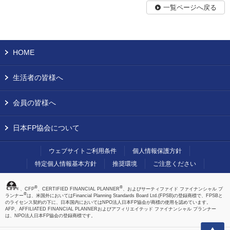
一覧ページへ戻る
HOME
生活者の皆様へ
会員の皆様へ
日本FP協会について
ウェブサイトご利用条件
個人情報保護方針
特定個人情報基本方針
推奨環境
ご注意ください
®
®
、CFP
、CERTIFIED FINANCIAL PLANNER
、およびサーティファイド ファイナンシャル プ
®
ランナー
は、米国外においてはFinancial Planning Standards Board Ltd.(FPSB)の登録商標で、FPSBと
のライセンス契約の下に、日本国内においてはNPO法人日本FP協会が商標の使用を認めています。
AFP、AFFILIATED FINANCIAL PLANNERおよびアフィリエイテッド ファイナンシャル プランナー
は、NPO法人日本FP協会の登録商標です。
上へ