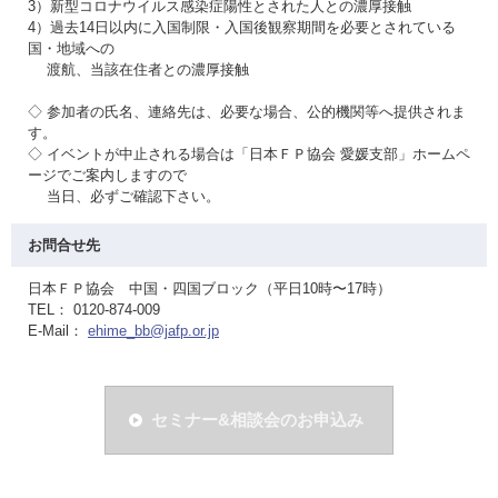
3）新型コロナウイルス感染症陽性とされた人との濃厚接触
4）過去14日以内に入国制限・入国後観察期間を必要とされている
国・地域への
渡航、当該在住者との濃厚接触
◇ 参加者の氏名、連絡先は、必要な場合、公的機関等へ提供されま
す。
◇ イベントが中止される場合は「日本ＦＰ協会 愛媛支部」ホームペ
ージでご案内しますので
当日、必ずご確認下さい。
お問合せ先
日本ＦＰ協会 中国・四国ブロック（平日10時〜17時）
TEL： 0120-874-009
E-Mail：
ehime_bb@jafp.or.jp
セミナー&相談会のお申込み