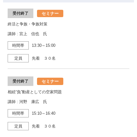
セミナー
受付終了
終活と争族・争族対策
講師 : 宮上 信也 氏
時間帯
13:30～15:00
定員
先着 ３０名
セミナー
受付終了
相続“負”動産としての空家問題
講師 : 河野 康広 氏
時間帯
15:10～16:40
定員
先着 ３０名