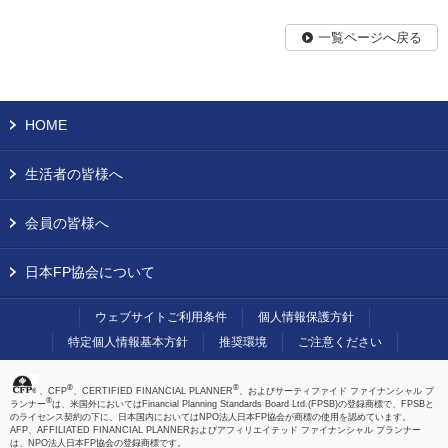
一覧ページへ戻る
HOME
生活者の皆様へ
会員の皆様へ
日本FP協会について
ウェブサイトご利用条件
個人情報保護方針
特定個人情報基本方針
推奨環境
ご注意ください
®
®
、CFP
、CERTIFIED FINANCIAL PLANNER
、およびサーティファイド ファイナンシャル プ
®
ランナー
は、米国外においてはFinancial Planning Standards Board Ltd.(FPSB)の登録商標で、FPSBと
のライセンス契約の下に、日本国内においてはNPO法人日本FP協会が商標の使用を認めています。
AFP、AFFILIATED FINANCIAL PLANNERおよびアフィリエイテッド ファイナンシャル プランナー
は、NPO法人日本FP協会の登録商標です。