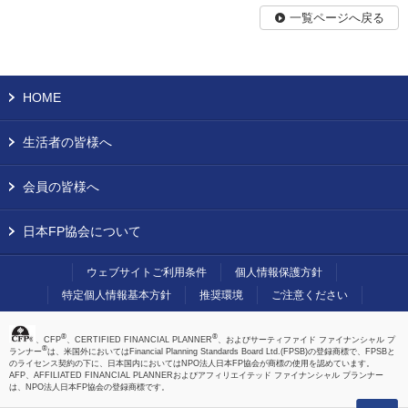
一覧ページへ戻る
HOME
生活者の皆様へ
会員の皆様へ
日本FP協会について
ウェブサイトご利用条件
個人情報保護方針
特定個人情報基本方針
推奨環境
ご注意ください
®
®
、CFP
、CERTIFIED FINANCIAL PLANNER
、およびサーティファイド ファイナンシャル プ
®
ランナー
は、米国外においてはFinancial Planning Standards Board Ltd.(FPSB)の登録商標で、FPSBと
のライセンス契約の下に、日本国内においてはNPO法人日本FP協会が商標の使用を認めています。
AFP、AFFILIATED FINANCIAL PLANNERおよびアフィリエイテッド ファイナンシャル プランナー
は、NPO法人日本FP協会の登録商標です。
上へ