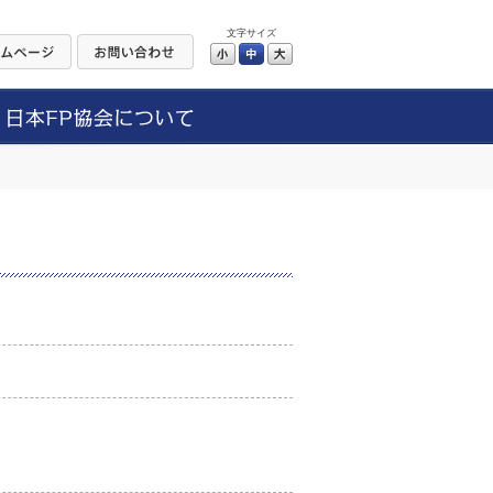
文字サイズ
小
中
大