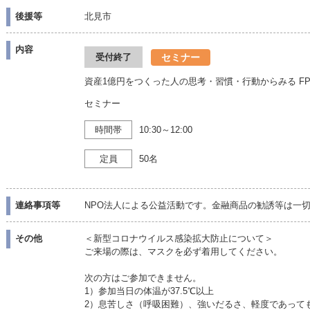
後援等
北見市
内容
セミナー
受付終了
資産1億円をつくった人の思考・習慣・行動からみる F
セミナー
時間帯
10:30～12:00
定員
50名
連絡事項等
NPO法人による公益活動です。金融商品の勧誘等は一
その他
＜新型コロナウイルス感染拡大防止について＞
ご来場の際は、マスクを必ず着用してください。
次の方はご参加できません。
1）参加当日の体温が37.5℃以上
2）息苦しさ（呼吸困難）、強いだるさ、軽度であって