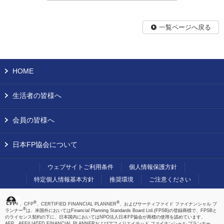
一覧ページへ戻る
HOME
生活者の皆様へ
会員の皆様へ
日本FP協会について
ウェブサイトご利用条件
個人情報保護方針
特定個人情報基本方針
推奨環境
ご注意ください
®
®
、CFP
、CERTIFIED FINANCIAL PLANNER
、およびサーティファイド ファイナンシャル プ
®
ランナー
は、米国外においてはFinancial Planning Standards Board Ltd.(FPSB)の登録商標で、FPSBと
のライセンス契約の下に、日本国内においてはNPO法人日本FP協会が商標の使用を認めています。
AFP、AFFILIATED FINANCIAL PLANNERおよびアフィリエイテッド ファイナンシャル プランナー