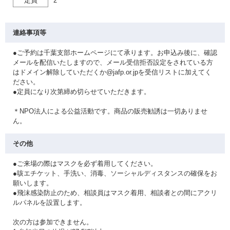
定員
2
連絡事項等
●ご予約は千葉支部ホームページにて承ります。お申込み後に、確認
メールを配信いたしますので、メール受信拒否設定をされている方
はドメイン解除していただくか@jafp.or.jpを受信リストに加えてく
ださい。
●定員になり次第締め切らせていただきます。
＊NPO法人による公益活動です。商品の販売勧誘は一切ありませ
ん。
その他
●ご来場の際はマスクを必ず着用してください。
●咳エチケット、手洗い、消毒、ソーシャルディスタンスの確保をお
願いします。
●飛沫感染防止のため、相談員はマスク着用、相談者との間にアクリ
ルパネルを設置します。
次の方は参加できません。