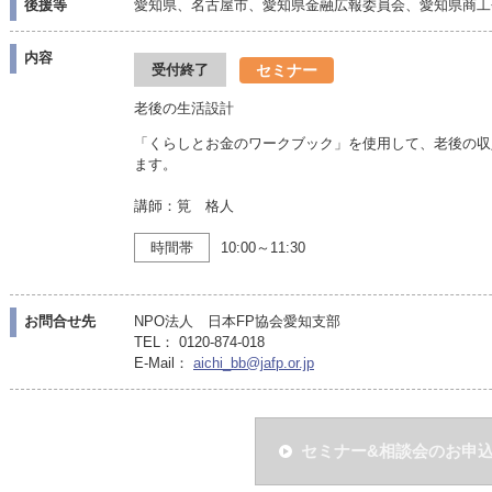
後援等
愛知県、名古屋市、愛知県金融広報委員会、愛知県商工
内容
セミナー
受付終了
老後の生活設計
「くらしとお金のワークブック」を使用して、老後の収
ます。
講師：筧 格人
時間帯
10:00～11:30
お問合せ先
NPO法人 日本FP協会愛知支部
TEL： 0120-874-018
E-Mail：
aichi_bb@jafp.or.jp
セミナー&相談会のお申