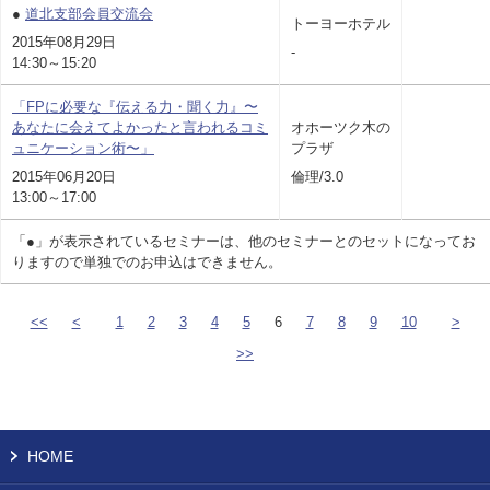
●
道北支部会員交流会
トーヨーホテル
2015年08月29日
-
14:30～15:20
「FPに必要な『伝える力・聞く力』〜
あなたに会えてよかったと言われるコミ
オホーツク木の
ュニケーション術〜」
プラザ
2015年06月20日
倫理/3.0
13:00～17:00
「●」が表示されているセミナーは、他のセミナーとのセットになってお
りますので単独でのお申込はできません。
<<
<
1
2
3
4
5
6
7
8
9
10
>
>>
HOME