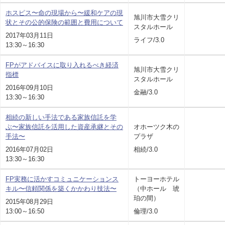
ホスピス〜命の現場から〜緩和ケアの現
旭川市大雪クリ
状とその公的保険の範囲と費用について
スタルホール
2017年03月11日
ライフ/3.0
13:30～16:30
FPがアドバイスに取り入れるべき経済
旭川市大雪クリ
指標
スタルホール
2016年09月10日
金融/3.0
13:30～16:30
相続の新しい手法である家族信託を学
ぶ〜家族信託を活用した資産承継とその
オホーツク木の
手法〜
プラザ
2016年07月02日
相続/3.0
13:30～16:30
FP実務に活かすコミュニケーションス
トーヨーホテル
キル〜信頼関係を築くかかわり技法〜
（中ホール 琥
珀の間）
2015年08月29日
13:00～16:50
倫理/3.0