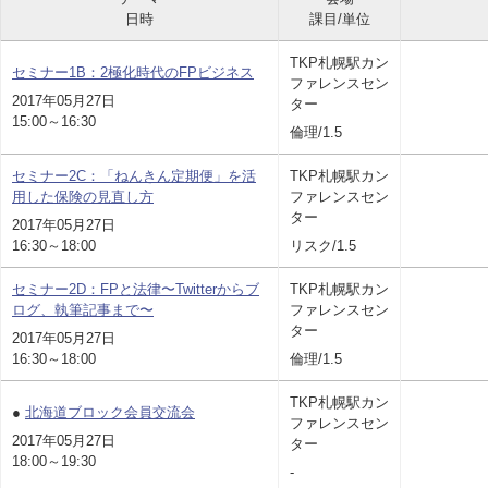
日時
課目/単位
TKP札幌駅カン
セミナー1B：2極化時代のFPビジネス
ファレンスセン
2017年05月27日
ター
15:00～16:30
倫理/1.5
セミナー2C：「ねんきん定期便」を活
TKP札幌駅カン
用した保険の見直し方
ファレンスセン
ター
2017年05月27日
16:30～18:00
リスク/1.5
セミナー2D：FPと法律〜Twitterからブ
TKP札幌駅カン
ログ、執筆記事まで〜
ファレンスセン
ター
2017年05月27日
16:30～18:00
倫理/1.5
TKP札幌駅カン
●
北海道ブロック会員交流会
ファレンスセン
2017年05月27日
ター
18:00～19:30
-