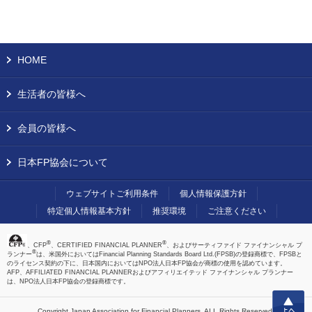
HOME
生活者の皆様へ
会員の皆様へ
日本FP協会について
ウェブサイトご利用条件
個人情報保護方針
特定個人情報基本方針
推奨環境
ご注意ください
®
®
、CFP
、CERTIFIED FINANCIAL PLANNER
、およびサーティファイド ファイナンシャル プ
®
ランナー
は、米国外においてはFinancial Planning Standards Board Ltd.(FPSB)の登録商標で、FPSBと
のライセンス契約の下に、日本国内においてはNPO法人日本FP協会が商標の使用を認めています。
AFP、AFFILIATED FINANCIAL PLANNERおよびアフィリエイテッド ファイナンシャル プランナー
は、NPO法人日本FP協会の登録商標です。
上へ
Copyright Japan Association for Financial Planners,
ALL Rights Reserved.