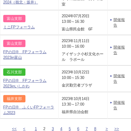
2024（嶺北・坂井）
室
2024年07月20日
富山支部
開催報
13:00～16:30
告
ミニFPフォーラム
富山県民会館 6F
2023年11月11日
富山支部
10:00～16:00
開催報
FPの日® FPフォーラム
告
アイザック小杉文化ホー
2023in富山
ル ラポール
石川支部
2023年10月22日
開催報
10:00～15:30
FPの日® FPフォーラム
告
金沢勤労者プラザ
2023inいしかわ
福井支部
2023年10月14日
開催報
13:30～17:00
FPの日® ふくいFPフォーラ
告
福井県自治会館
ム2023
<<
<
1
2
3
4
5
6
7
8
>
>>