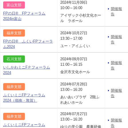
2024年11月09日
富山支部
10:00～16:00
開催報
FPの日® FPフォーラム
告
アイザック小杉文化ホー
2024in富山
ル ラポール
福井支部
2024年10月27日
開催報
13:30～17:00
FPの日® ふくいFPフォーラ
告
ユー・アイふくい
ム2024
石川支部
2024年09月07日
開催報
11:00～16:15
いしかわミニFＰフォーラム
告
金沢市文化ホール
2024
2024年07月28日
福井支部
13:00～16:20
開催報
ふくいミニFPフォーラム
告
あいあいプラザ 2階ふ
2024（嶺南・敦賀）
れあいホール
2024年07月27日
福井支部
13:00～16:20
開催報
ふくいミニFPフォーラム
告
ゆりの里公園 農事研修