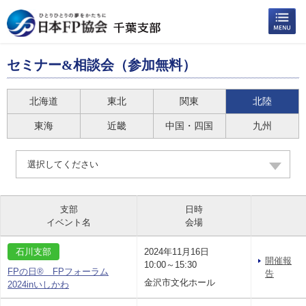
セミナー&相談会（参加無料）
北海道
東北
関東
北陸
東海
近畿
中国・四国
九州
選択してください
支部
日時
イベント名
会場
石川支部
2024年11月16日
開催報
10:00～15:30
FPの日® FPフォーラム
告
金沢市文化ホール
2024inいしかわ