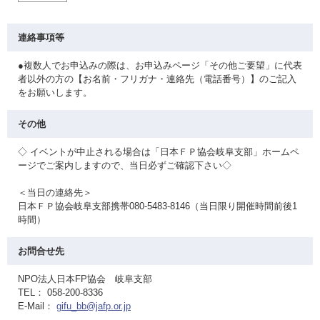
連絡事項等
●複数人でお申込みの際は、お申込みページ「その他ご要望」に代表
者以外の方の【お名前・フリガナ・連絡先（電話番号）】のご記入
をお願いします。
その他
◇ イベントが中止される場合は「日本ＦＰ協会岐阜支部」ホームペ
ージでご案内しますので、当日必ずご確認下さい◇
＜当日の連絡先＞
日本ＦＰ協会岐阜支部携帯080-5483-8146（当日限り開催時間前後1
時間）
お問合せ先
NPO法人日本FP協会 岐阜支部
TEL： 058-200-8336
E-Mail：
gifu_bb@jafp.or.jp