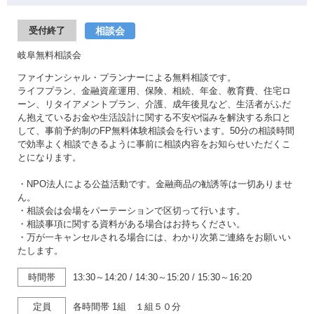
相談会
受付終了
岐阜無料相談会
ファイナンシャル・プランナーによる無料相談です。
ライフプラン、金融資産運用、保険、相続、年金、教育費、住宅ロ
ーン、リタイアメントプラン、介護、成年後見など、生活者がふだ
ん抱えているお金や生活設計に関する不安や悩みを解決する糸口と
して、事前予約制のFP無料体験相談会を行います。50分の相談時間
で効率よく相談できるように事前に相談内容をお知らせいただくこ
とになります。
・NPO法人による公益活動です。金融商品の勧誘等は一切ありませ
ん。
・相談会は会場をパーテーションで区切って行います。
・相談事項に関する資料がある場合はお持ちください。
・万が一キャンセルされる場合には、わかり次第ご連絡をお願いい
たします。
時間帯
13:30～14:20
/
14:30～15:20
/
15:30～16:20
定員
各時間帯 1組 １組５０分