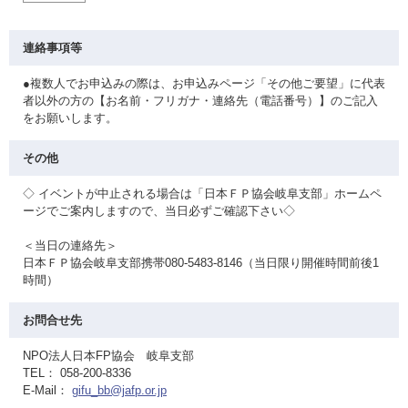
連絡事項等
●複数人でお申込みの際は、お申込みページ「その他ご要望」に代表
者以外の方の【お名前・フリガナ・連絡先（電話番号）】のご記入
をお願いします。
その他
◇ イベントが中止される場合は「日本ＦＰ協会岐阜支部」ホームペ
ージでご案内しますので、当日必ずご確認下さい◇
＜当日の連絡先＞
日本ＦＰ協会岐阜支部携帯080-5483-8146（当日限り開催時間前後1
時間）
お問合せ先
NPO法人日本FP協会 岐阜支部
TEL： 058-200-8336
E-Mail：
gifu_bb@jafp.or.jp