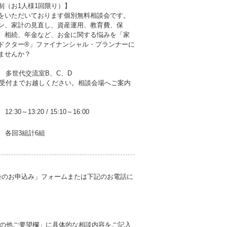
制（お1人様1回限り）】
をいただいております個別無料相談会です。
ン、家計の見直し、資産運用、教育費、保
、相続、年金など、お金に関する悩みを「家
ドクター®」ファイナンシャル・プランナーに
ませんか？
F 多世代交流室B、C、D
会受付までお越しください。相談会場へご案内
12:30～13:20
/
15:10～16:00
各回3組計6組
会のお申込み」フォームまたは下記のお電話に
の他ご要望欄」に具体的な相談内容をご記入