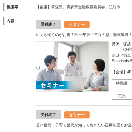
後援等
【後援】青森県、青森県金融広報委員会、弘前市
内容
セミナー
受付終了
いくら働くのがお得？2025年版「年収の壁」徹底解説
講師 塚越
CFP®
※CFP®は、
Standar
【会場】4
時間帯
定員
セミナー
受付終了
若い世代・子育て世代が知っておきたい医療制度とお金