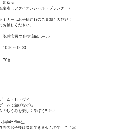
 加葵氏
定者（ファイナンシャル・プランナー）
セミナーはお子様連れのご参加も大歓迎！
にお越しください。
F 弘前市民文化交流館ホール
10:30～12:00
70名
ゲーム・セラヴィ」
ゲームで遊びながら
金のしくみを楽しく学ぼう‼※※
：小学4〜6年生
以外のお子様は参加できませんので、ご了承