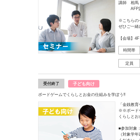
講師 相馬
AFP認
※こちらの
ぜひご一緒
【会場】4
時間帯
定員
子ども向け
受付終了
ボードゲームでくらしとお金の仕組みを学ぼう‼
「金銭教育
※※ボード
くらしとお
■参加対象
（対象学年