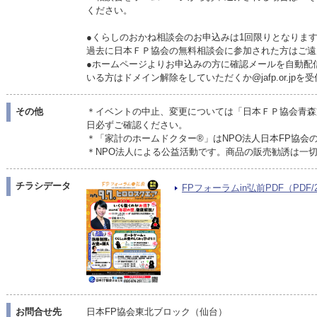
ください。
●くらしのおかね相談会のお申込みは1回限りとなりま
過去に日本ＦＰ協会の無料相談会に参加された方はご遠
●ホームページよりお申込みの方に確認メールを自動配
いる方はドメイン解除をしていただくか@jafp.or.jp
その他
＊イベントの中止、変更については「日本ＦＰ協会青森
日必ずご確認ください。
＊「家計のホームドクター®」はNPO法人日本FP協会
＊NPO法人による公益活動です。商品の販売勧誘は一
チラシデータ
FPフォーラムin弘前PDF（PDF/2
お問合せ先
日本FP協会東北ブロック（仙台）