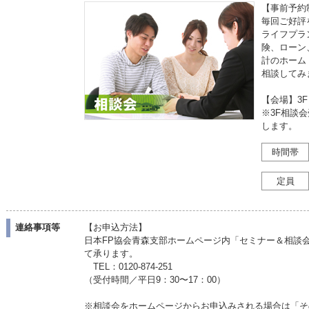
【事前予約
毎回ご好評
ライフプラ
険、ローン
計のホーム
相談してみ
【会場】3
※3F相談
します。
時間帯
定員
連絡事項等
【お申込方法】
日本FP協会青森支部ホームページ内「セミナー＆相談
て承ります。
TEL：0120-874-251
（受付時間／平日9：30〜17：00）
※相談会をホームページからお申込みされる場合は「そ