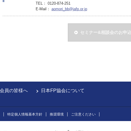
TEL： 0120-874-251
E-Mail：
aomori_bb@jafp.or.jp
セミナー&相談会のお申
会員の皆様へ
日本FP協会について
特定個人情報基本方針
推奨環境
ご注意ください
®