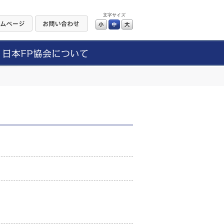
文字サイズ
小
中
大