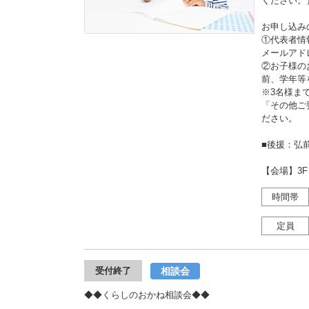
ください。
お申し込み
①代表者情
メールアド
②お子様の
前、学年等
※3名様ま
「その他ご
ださい。
■後援：弘
【会場】3
時間帯
定員
相談会
受付終了
◆◆くらしのおかね相談会◆◆