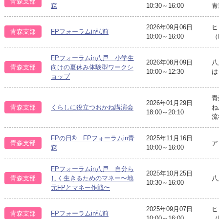
青森支部
森
10:30～16:00
青
2026年09月06日
ヒ
青森支部
FPフォーラムin弘前
10:00～16:00
（
FPフォーラムin八戸 小学生
2026年08月09日
八
青森支部
向けの夏休み体験型ワークシ
10:00～12:30
は
ョップ
青
2026年01月29日
青森支部
くらしに役立つおかね講演会
ね
18:00～20:10
流
FPの日® FPフォーラムin青
2025年11月16日
青森支部
ア
森
10:00～16:00
FPフォーラムin八戸 自分ら
2025年10月25日
八
青森支部
しく生きるためのマネー〜地
10:30～16:00
元FPとマネー作戦〜
2025年09月07日
ヒ
青森支部
FPフォーラムin弘前
10:00～16:00
（