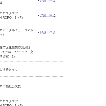
詳細・申込
森
ロロスクエア
詳細・申込
HIRORO 3･4F）
戸ポータルミュージアム
詳細・申込
っち
森市文化観光交流施設
ぶたの家・ワラッセ 交
学習室（1）
ピオあおもり
戸市福祉公民館
ロロスクエア
HIRORO 3･4F）