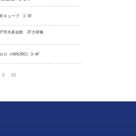
町キューブ 1･3F
戸市水産会館 2F大研修
ロロ（HIRORO）3･4F
>
>>