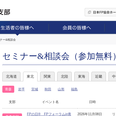
ミナー&相談会
セミナー&相談会（参加無料
北海道
東北
関東
北陸
東海
近畿
中
青森
岩手
宮城
秋田
山形
福島
支部
イベント名
日時
FPの日® FPフォーラムin青
2026年11月08日
リ