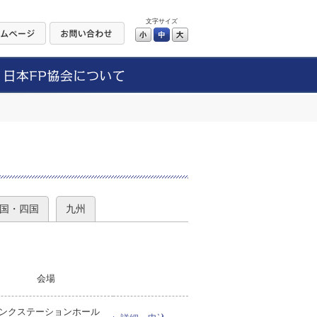
文字サイズ
小
中
大
）
国・四国
九州
会場
ンクステーションホール