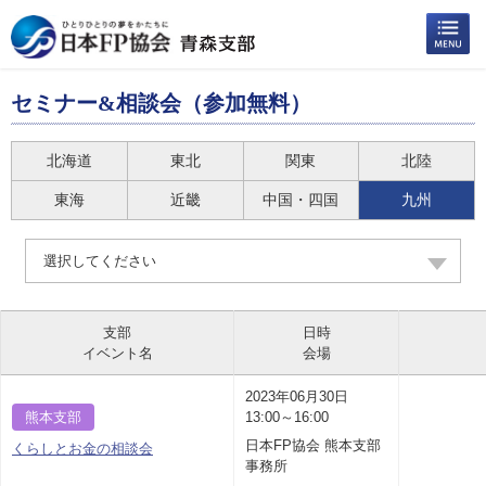
セミナー&相談会（参加無料）
北海道
東北
関東
北陸
東海
近畿
中国・四国
九州
選択してください
支部
日時
イベント名
会場
2023年06月30日
熊本支部
13:00～16:00
日本FP協会 熊本支部
くらしとお金の相談会
事務所