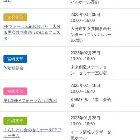
パルホール2階）
2023年03月05日
大分支部
10:00～16:00
FPフォーラムinおおいた 大分
大分市男女共同参画セ
市男女共同参画うめはるフェス
ンター（コンパルホー
タ
ル2階）
2023年02月25日
宮崎支部
13:30～16:30
未来創造ステーショ
体験相談会
ン セミナー室①②
2023年02月18日
福岡支部
10:00～16:40
KMMビル 4階 会議
第12回FPフォーラムin北九州
室
2023年01月28日
沖縄支部
13:00～16:50
くらしとお金のセミナー＆FPフ
イーフ情報プラザ 交
ォーラム
流ホール