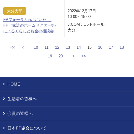
大分支部
2022年12月17日
10:00～15:00
FPフォーラムinおおいた
J:COM ホルトホール
FP（家計のホームドクター®）
大分
によるくらしとお金の相談会
<<
<
10
11
12
13
14
15
16
17
18
19
20
>
>>
HOME
生活者の皆様へ
会員の皆様へ
日本FP協会について