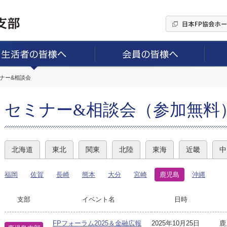
ミナー&相談会
セミナー&相談会（参加無料
北海道
東北
関東
北陸
東海
近畿
中
福岡
佐賀
長崎
熊本
大分
宮崎
鹿児島
沖縄
支部
イベント名
日時
FPフォーラム2025＆金融広報
2025年10月25日
鹿