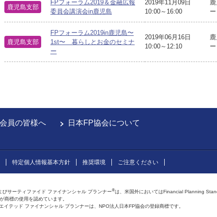
FPフォーラム2019＆金融広報
2019年11月09日
鹿
鹿児島支部
委員会講演会in鹿児島
10:00～16:00
ー
FPフォーラム2019in鹿児島〜
2019年06月16日
鹿
鹿児島支部
1st〜 暮らしとお金のセミナ
10:00～12:10
ー
ー
会員の皆様へ
日本FP協会について
特定個人情報基本方針
推奨環境
ご注意ください
®
よびサーティファイド ファイナンシャル プランナー
は、米国外においてはFinancial Planning Sta
会が商標の使用を認めています。
およびアフィリエイテッド ファイナンシャル プランナーは、NPO法人日本FP協会の登録商標です。