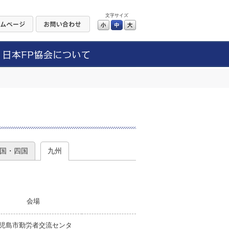
文字サイズ
小
中
大
）
国・四国
九州
会場
児島市勤労者交流センタ