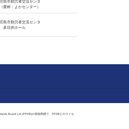
児島市勤労者交流センタ
（愛称：よかセンター）
児島市勤労者交流センタ
 多目的ホール
ndards Board Ltd.(FPSB)の登録商標で、FPSBとのライセ