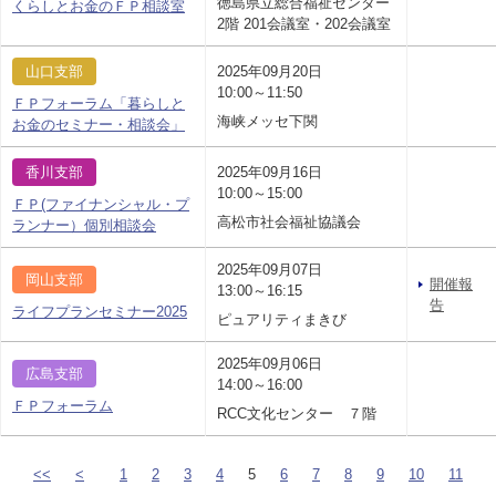
徳島県立総合福祉センター
くらしとお金のＦＰ相談室
2階 201会議室・202会議室
山口支部
2025年09月20日
10:00～11:50
ＦＰフォーラム「暮らしと
海峡メッセ下関
お金のセミナー・相談会」
香川支部
2025年09月16日
10:00～15:00
ＦＰ(ファイナンシャル・プ
高松市社会福祉協議会
ランナー）個別相談会
2025年09月07日
岡山支部
開催報
13:00～16:15
告
ライフプランセミナー2025
ピュアリティまきび
2025年09月06日
広島支部
14:00～16:00
ＦＰフォーラム
RCC文化センター ７階
<<
<
1
2
3
4
5
6
7
8
9
10
11