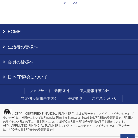
>
>>
HOME
生活者の皆様へ
会員の皆様へ
日本FP協会について
ウェブサイトご利用条件
個人情報保護方針
特定個人情報基本方針
推奨環境
ご注意ください
®
®
、CFP
、CERTIFIED FINANCIAL PLANNER
、およびサーティファイド ファイナンシャル プ
®
ランナー
は、米国外においてはFinancial Planning Standards Board Ltd.(FPSB)の登録商標で、FPSBと
のライセンス契約の下に、日本国内においてはNPO法人日本FP協会が商標の使用を認めています。
AFP、AFFILIATED FINANCIAL PLANNERおよびアフィリエイテッド ファイナンシャル プランナー
は、NPO法人日本FP協会の登録商標です。
上へ