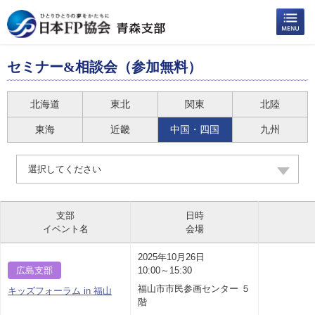
セミナー&相談会（参加無料）
北海道
東北
関東
北陸
東海
近畿
中国・四国
九州
選択してください
支部
日時
イベント名
会場
2025年10月26日
広島支部
10:00～15:30
福山市市民参画センター ５
キッズフォーラム in 福山
階