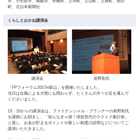
市、小矢部市、南砺市、舟橋村、上市町、立山町、入善町、朝日
町、北日本新聞社
くらしとおかね講演会
講演会
前野彩氏
「FPフォーラム2017in富山」を開催いたしました。
当日は台風による大雨にも関わらず、たくさんの方々が足を運んで
くださいました。
13：15からの講演会は、ファイナンシャル・プランナーの前野彩氏
を講師にお招きし、「知らなきゃ損！現役世代のラクトク家計術」
と題し、お金が貯まるポイントや新しい制度の説明などについてご
講演いただきました。