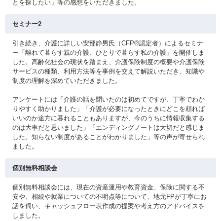
とを探したい」等の感想をいただきました。
セミナー2
引き続き、介護に詳しい安部静男氏（CFP®認定者）によるセミナ
ー「離れて暮らす親の介護、ひとりで暮らす私の介護」を開催しま
した。高齢化社会の現状を踏まえ、介護保険制度の概要や介護保険
サービスの種類、利用方法等を事例を交えて解説いただき、知識や
制度の理解を深めていただきました。
アンケートには「介護の話を聞いたのは初めてですが、丁寧でわか
りやすく助かりました」「介護が必要になったときにどこを頼れば
いいのか途方に暮れることもありますが、今のうちに情報収集する
のは大事だと思いました」「エンディングノートは大切だと感じま
した。知らない制度があることがわかりました」等の声が寄せられ
ました。
個別無料相談会
個別無料相談会には、現在の資産運用や教育資金、保険に関する不
安や、相続や就業についての不明点等について、地元FPが丁寧にお
話を伺い、キャッシュフロー表作成の提案や考え方のアドバイスを
しました。