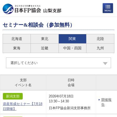
セミナー&相談会（参加無料）
北海道
東北
関東
北陸
東海
近畿
中国・四国
九州
選択してください
支部
日時
イベント名
会場
新潟支部
2026年07月18日
開催報
13:30～14:30
資産形成セミナー【7月18
告
日本FP協会新潟支部事務所
日開催】