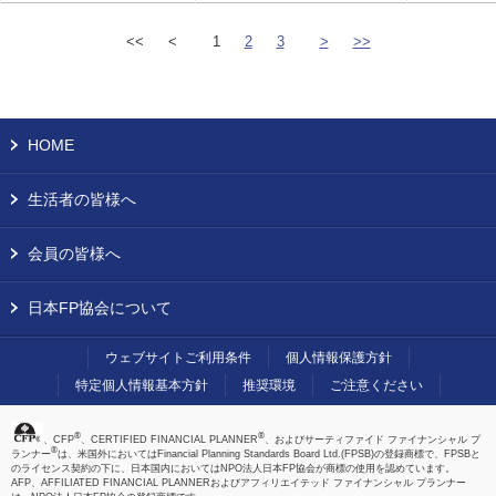
<<
<
1
2
3
>
>>
HOME
生活者の皆様へ
会員の皆様へ
日本FP協会について
ウェブサイトご利用条件
個人情報保護方針
特定個人情報基本方針
推奨環境
ご注意ください
®
®
、CFP
、CERTIFIED FINANCIAL PLANNER
、およびサーティファイド ファイナンシャル プ
®
ランナー
は、米国外においてはFinancial Planning Standards Board Ltd.(FPSB)の登録商標で、FPSBと
のライセンス契約の下に、日本国内においてはNPO法人日本FP協会が商標の使用を認めています。
AFP、AFFILIATED FINANCIAL PLANNERおよびアフィリエイテッド ファイナンシャル プランナー