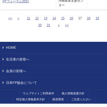
沖縄産業支援セン
FPフォーラム2021
ター
<<
<
11
12
13
14
15
16
17
18
19
20
21
>
>>
HOME
生活者の皆様へ
会員の皆様へ
日本FP協会について
ウェブサイトご利用条件
個人情報保護方針
特定個人情報基本方針
推奨環境
ご注意ください