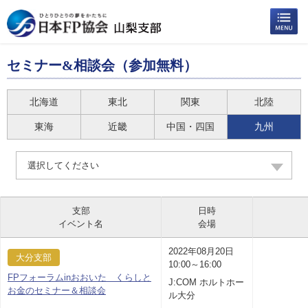
セミナー&相談会（参加無料）
北海道
東北
関東
北陸
東海
近畿
中国・四国
九州
選択してください
支部
日時
イベント名
会場
2022年08月20日
大分支部
10:00～16:00
FPフォーラムinおおいた くらしと
J:COM ホルトホー
お金のセミナー＆相談会
ル大分