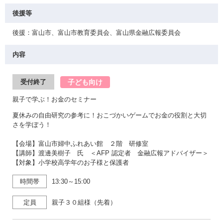
後援等
後援：富山市、富山市教育委員会、富山県金融広報委員会
内容
子ども向け
受付終了
親子で学ぶ！お金のセミナー
夏休みの自由研究の参考に！おこづかいゲームでお金の役割と大切
さを学ぼう！
【会場】富山市婦中ふれあい館 ２階 研修室
【講師】渡邊美樹子 氏 ＜AFP 認定者 金融広報アドバイザー＞
【対象】小学校高学年のお子様と保護者
時間帯
13:30～15:00
定員
親子３０組様（先着）