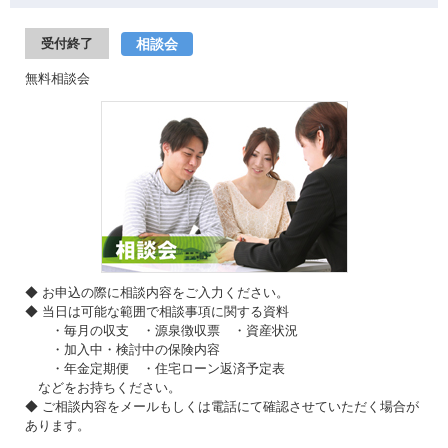
相談会
受付終了
無料相談会
◆ お申込の際に相談内容をご入力ください。
◆ 当日は可能な範囲で相談事項に関する資料
・毎月の収支 ・源泉徴収票 ・資産状況
・加入中・検討中の保険内容
・年金定期便 ・住宅ローン返済予定表
などをお持ちください。
◆ ご相談内容をメールもしくは電話にて確認させていただく場合が
あります。